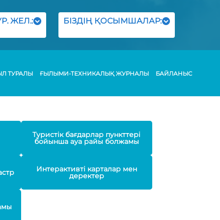
Р. ЖЕЛ.:
БІЗДІҢ ҚОСЫМШАЛАР:
ЫЛ ТУРАЛЫ
ҒЫЛЫМИ-ТЕХНИКАЛЫҚ ЖУРНАЛЫ
БАЙЛАНЫС
Туристік бағдарлар пункттері
бойынша ауа райы болжамы
Интерактивті карталар мен
астр
деректер
амы