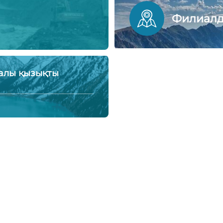
Филиал
ралы қызықты