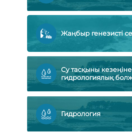
Жаңбыр генезисті сел
Су тасқыны кезеңіне
гидрологиялық бол
Гидрология