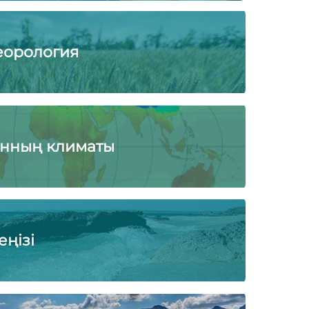
еорология
анның климаты
еңізі