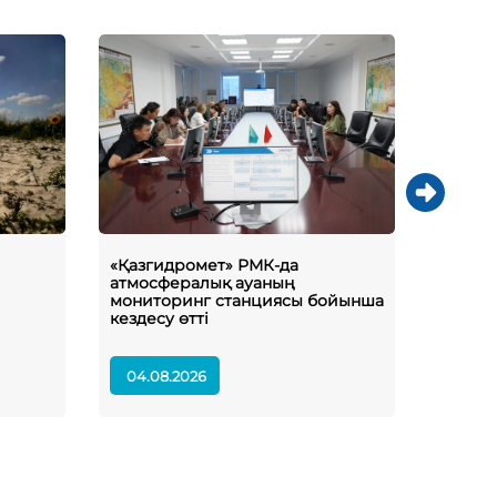
«Қазгидромет» РМК-да
Жаздық
атмосфералық ауаның
жинау
мониторинг станциясы бойынша
агром
кездесу өтті
жағда
04.08.2026
03.08