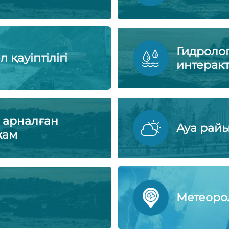
Гидроло
 қауіптілігі
интеракт
 арналған
Ауа рай
жам
Метеоро