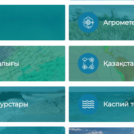
Агромет
алығы
Қазақст
сурстары
Каспий т