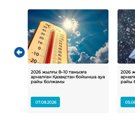
жылғы
2026 жылғы 8–10 тамызға
2026 
уа райы
арналған Қазақстан бойынша ауа
арнал
райы болжамы
райы 
07.08.2026
05.0