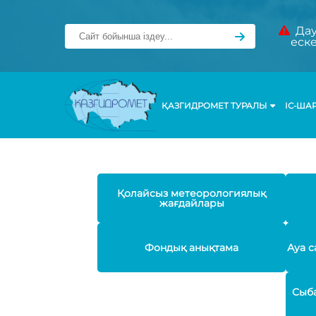
Дау
еск
ҚАЗГИДРОМЕТ ТУРАЛЫ
ІС-ША
Қолайсыз метеорологиялық
жағдайлары
Фондық анықтама
Ауа с
Сыба