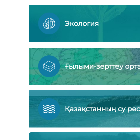
Экология
Ғылыми-зерттеу орт
Қазақстанның су ре