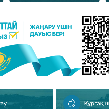
жау
Құрғақш