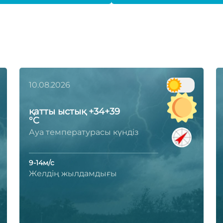
10.08.2026
қатты ыстық +34+39
°C
Ауа температурасы күндіз
9-14м/с
Желдің жылдамдығы