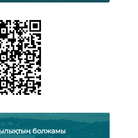
ылықтың болжамы