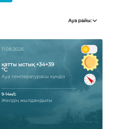
Ауа райы:
11.08.2026
қатты ыстық +34+39
°C
Ауа температурасы күндіз
9-14м/с
Желдің жылдамдығы