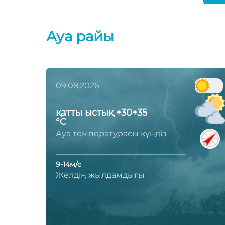
Ауа райы
09.08.2026
қатты ыстық +30+35
°C
Ауа температурасы күндіз
9-14м/с
Желдің жылдамдығы