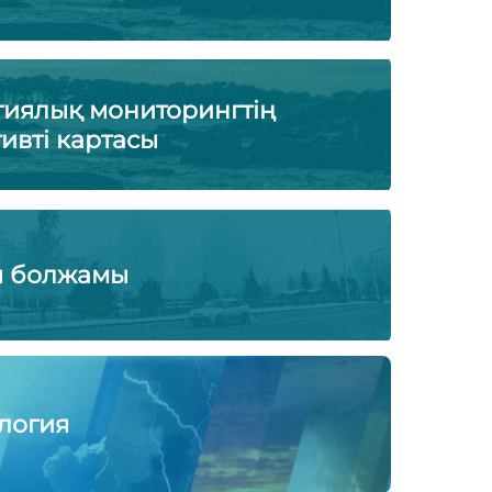
гиялық мониторингтің
ивті картасы
ы болжамы
логия