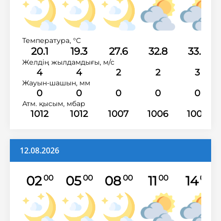
Температура, °C
20.1
19.3
27.6
32.8
33.6
Желдің жылдамдығы, м/с
4
4
2
2
3
Жауын-шашын, мм
0
0
0
0
0
Атм. қысым, мбар
1012
1012
1007
1006
1004
12.08.2026
02
05
08
11
14
00
00
00
00
00