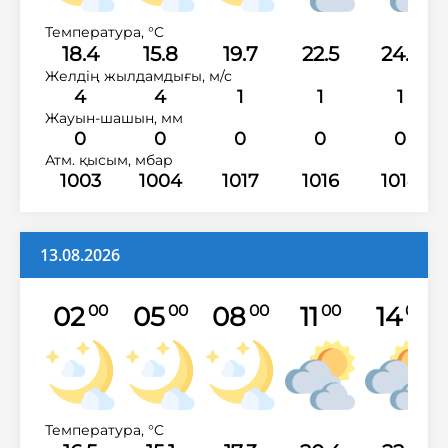
Температура, °C
18.4
15.8
19.7
22.5
24.5
Желдің жылдамдығы, м/с
4
4
1
1
1
Жауын-шашын, мм
0
0
0
0
0
Атм. қысым, мбар
1003
1004
1017
1016
1014
13.08.2026
02
05
08
11
14
00
00
00
00
00
Температура, °C