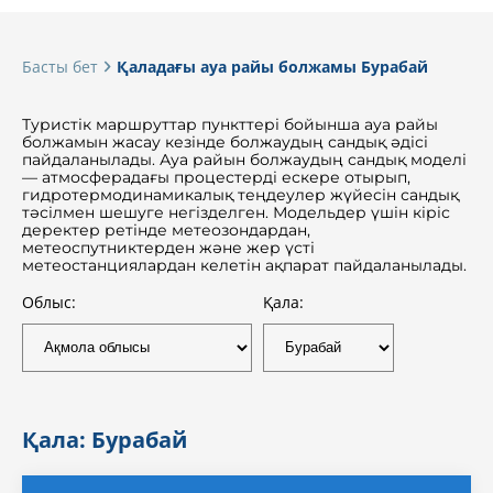
Басты бет
Қаладағы ауа райы болжамы Бурабай
Туристік маршруттар пункттері бойынша ауа райы
болжамын жасау кезінде болжаудың сандық әдісі
пайдаланылады. Ауа райын болжаудың сандық моделі
— атмосферадағы процестерді ескере отырып,
гидротермодинамикалық теңдеулер жүйесін сандық
тәсілмен шешуге негізделген. Модельдер үшін кіріс
деректер ретінде метеозондардан,
метеоспутниктерден және жер үсті
метеостанциялардан келетін ақпарат пайдаланылады.
Облыс:
Қала:
Қала: Бурабай