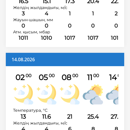
16.5
15.1
17.3
20.4
22.3
Желдің жылдамдығы, м/с
3
4
1
1
2
Жауын-шашын, мм
0
0
0
0
0
Атм. қысым, мбар
1011
1010
1017
1017
1015
14.08.2026
02
05
08
11
14
00
00
00
00
00
Температура, °C
13
11.6
21
25.4
27.8
Желдің жылдамдығы, м/с
4
4
6
8
8