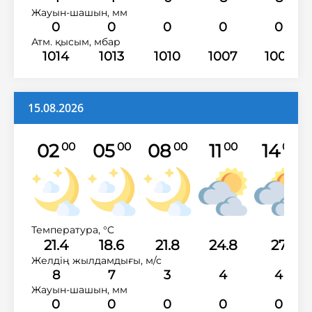
Жауын-шашын, мм
0
0
0
0
0
Атм. қысым, мбар
1014
1013
1010
1007
1005
15.08.2026
02
05
08
11
14
00
00
00
00
00
Температура, °C
21.4
18.6
21.8
24.8
27
Желдің жылдамдығы, м/с
8
7
3
4
4
Жауын-шашын, мм
0
0
0
0
0