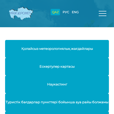
QAZ
РУС
ENG
Қолайсыз метеорологиялық жағдайлары
Ескертулер картасы
Наукастинг
Туристік бағдарлар пункттері бойынша ауа райы болжамы