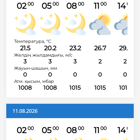
02
05
08
11
14
00
00
00
00
00
Температура, °C
21.5
20.2
23.2
26.7
29.2
Желдің жылдамдығы, м/с
3
3
3
2
2
Жауын-шашын, мм
0
0
0
0
0
Атм. қысым, мбар
1008
1008
1015
1015
1014
11.08.2026
02
05
08
11
14
00
00
00
00
00