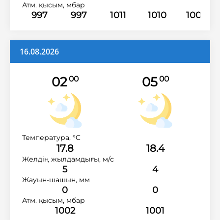
Атм. қысым, мбар
997
997
1011
1010
1008
16.08.2026
02
05
00
00
Температура, °C
17.8
18.4
Желдің жылдамдығы, м/с
5
4
Жауын-шашын, мм
0
0
Атм. қысым, мбар
1002
1001