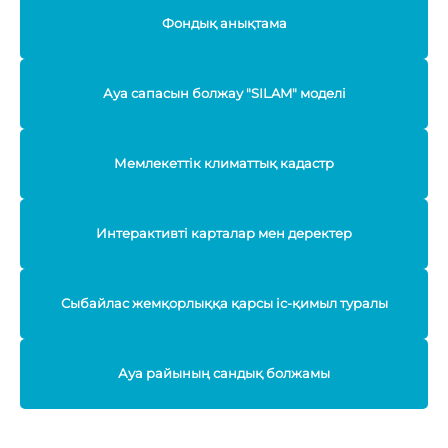
Фондық анықтама
Ауа сапасын болжау "SILAM" моделі
Мемлекеттік климаттық кадастр
Интерактивті карталар мен деректер
Сыбайлас жемқорлыққа қарсы іс-қимыл туралы
Ауа райының сандық болжамы