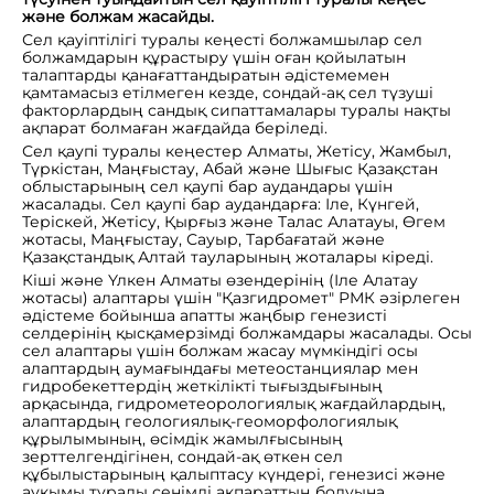
және болжам жасайды.
Сел қауіптілігі туралы кеңесті болжамшылар сел
болжамдарын құрастыру үшін оған қойылатын
талаптарды қанағаттандыратын әдістемемен
қамтамасыз етілмеген кезде, сондай-ақ сел түзуші
факторлардың сандық сипаттамалары туралы нақты
ақпарат болмаған жағдайда беріледі.
Сел қаупі туралы кеңестер Алматы, Жетісу, Жамбыл,
Түркістан, Маңғыстау, Абай және Шығыс Қазақстан
облыстарының сел қаупі бар аудандары үшін
жасалады. Сел қаупі бар аудандарға: Іле, Күнгей,
Теріскей, Жетісу, Қырғыз және Талас Алатауы, Өгем
жотасы, Маңғыстау, Сауыр, Тарбағатай және
Қазақстандық Алтай тауларының жоталары кіреді.
Кіші және Үлкен Алматы өзендерінің (Іле Алатау
жотасы) алаптары үшін "Қазгидромет" РМК әзірлеген
әдістеме бойынша апатты жаңбыр генезисті
селдерінің қысқамерзімді болжамдары жасалады. Осы
сел алаптары үшін болжам жасау мүмкіндігі осы
алаптардың аумағындағы метеостанциялар мен
гидробекеттердің жеткілікті тығыздығының
арқасында, гидрометеорологиялық жағдайлардың,
алаптардың геологиялық-геоморфологиялық
құрылымының, өсімдік жамылғысының
зерттелгендігінен, сондай-ақ өткен сел
құбылыстарының қалыптасу күндері, генезисі және
ауқымы туралы сенімді ақпараттың болуына