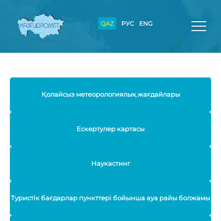
QAZ
РУС
ENG
Қолайсыз метеорологиялық жағдайлары
Ескертулер картасы
Наукастинг
Туристік бағдарлар пункттері бойынша ауа райы болжамы