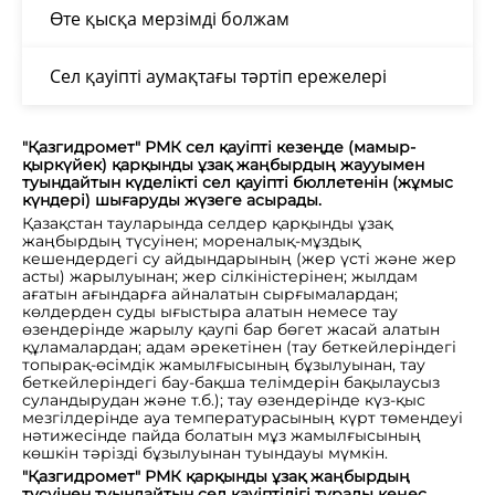
Өте қысқа мерзімді болжам
Сел қауіпті аумақтағы тәртіп ережелері
"Қазгидромет" РМК сел қауіпті кезеңде (мамыр-
қыркүйек) қарқынды ұзақ жаңбырдың жаууымен
туындайтын күделікті сел қауіпті бюллетенін (жұмыс
күндері) шығаруды жүзеге асырады.
Қазақстан тауларында селдер қарқынды ұзақ
жаңбырдың түсуінен; мореналық-мұздық
кешендердегі су айдындарының (жер үсті және жер
асты) жарылуынан; жер сілкіністерінен; жылдам
ағатын ағындарға айналатын сырғымалардан;
көлдерден суды ығыстыра алатын немесе тау
өзендерінде жарылу қаупі бар бөгет жасай алатын
құламалардан; адам әрекетінен (тау беткейлеріндегі
топырақ-өсімдік жамылғысының бұзылуынан, тау
беткейлеріндегі бау-бақша телімдерін бақылаусыз
суландырудан және т.б.); тау өзендерінде күз-қыс
мезгілдерінде ауа температурасының күрт төмендеуі
нәтижесінде пайда болатын мұз жамылғысының
көшкін тәрізді бұзылуынан туындауы мүмкін.
"Қазгидромет" РМК қарқынды ұзақ жаңбырдың
түсуінен туындайтын сел қауіптілігі туралы кеңес