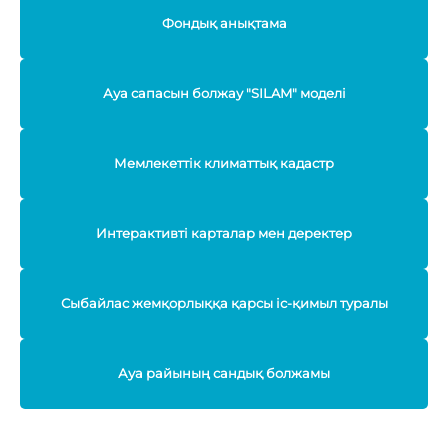
Фондық анықтама
Ауа сапасын болжау "SILAM" моделі
Мемлекеттік климаттық кадастр
Интерактивті карталар мен деректер
Сыбайлас жемқорлыққа қарсы іс-қимыл туралы
Ауа райының сандық болжамы