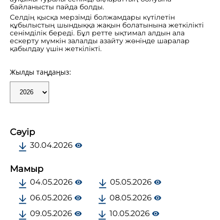
байланысты пайда болды.
Селдің қысқа мерзімді болжамдары күтілетін
құбылыстың шындыққа жақын болатынына жеткілікті
сенімділік береді. Бұл ретте ықтимал алдын ала
ескерту мүмкін залалды азайту жөнінде шаралар
қабылдау үшін жеткілікті.
Жылды таңдаңыз:
Сәуір
30.04.2026
Мамыр
04.05.2026
05.05.2026
06.05.2026
08.05.2026
09.05.2026
10.05.2026