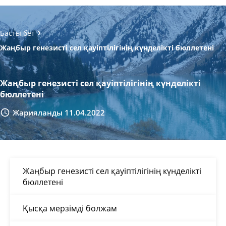
Басты бет
Жаңбыр генезисті сел қауіптілігінің күнделікті бюллетені
Жаңбыр генезисті сел қауіптілігінің күнделікті
бюллетені
Жарияланды 11.04.2022
Жаңбыр генезисті сел қауіптілігінің күнделікті
бюллетені
Қысқа мерзімді болжам