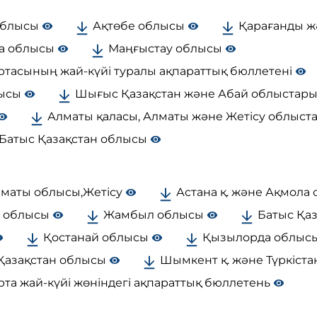
облысы
Ақтөбе облысы
Қарағанды ж
а облысы
Маңғыстау облысы
ртасының жай-күйі туралы ақпараттық бюллетені
лысы
Шығыс Қазақстан және Абай облыстар
Алматы қаласы, Алматы және Жетісу облыс
Батыс Қазақстан облысы
лматы облысы,Жетісу
Астана қ. және Ақмола
й облысы
Жамбыл облысы
Батыс Қа
Қостанай облысы
Қызылорда облыс
 Қазақстан облысы
Шымкент қ. және Түркіст
та жай-күйі жөніндегі ақпараттық бюллетень