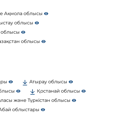
не Ақмола облысы
ыстау облысы
 облысы
Қазақстан облысы
тары
Атырау облысы
облысы
Қостанай облысы
ласы және Түркістан облысы
Абай облыстары