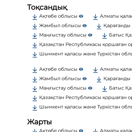
Тоқсандық
Ақтөбе облысы
Алматы қала
Жамбыл облысы
Қарағанды 
Маңғыстау облысы
Батыс Қа
Қазақстан Республикасы қоршаған о
Шымкент қаласы және Түркістан об
Ақтөбе облысы
Алматы қала
Жамбыл облысы
Қарағанды 
Маңғыстау облысы
Батыс Қа
Қазақстан Республикасы қоршаған о
Шымкент қаласы және Түркістан об
Жарты
Ақтөбе облысы
Алматы қала