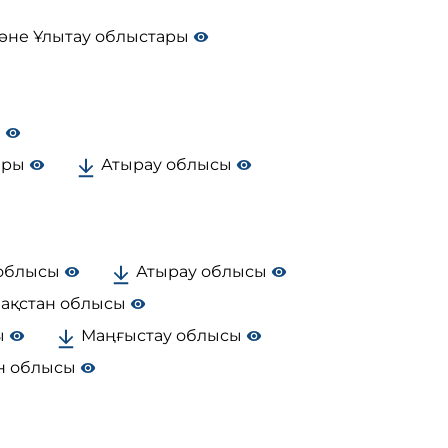
әне Ұлытау облыстары
ы
тары
Атырау облысы
 облысы
Атырау облысы
зақстан облысы
ы
Маңғыстау облысы
ан облысы