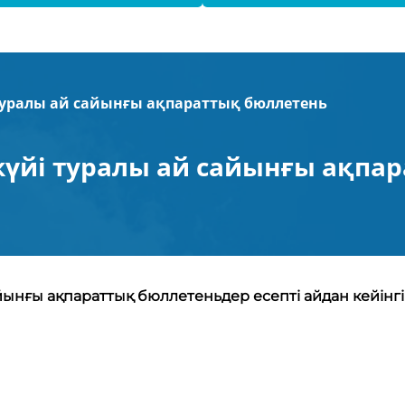
туралы ай сайынғы ақпараттық бюллетень
үйі туралы ай сайынғы ақпа
ынғы ақпараттық бюллетеньдер есепті айдан кейінгі