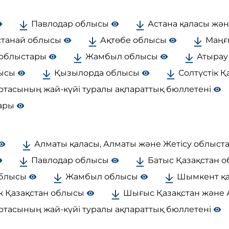
Павлодар облысы
Астана қаласы жә
танай облысы
Ақтөбе облысы
Маңғ
 облыстары
Жамбыл облысы
Атырау
лысы
Қызылорда облысы
Солтүстік 
ртасының жай-күйі туралы ақпараттық бюллетені
тары
Алматы қаласы, Алматы және Жетісу облыс
Павлодар облысы
Батыс Қазақстан 
облысы
Жамбыл облысы
Шымкент қа
к Қазақстан облысы
Шығыс Қазақстан және 
ртасының жай-күйі туралы ақпараттық бюллетені