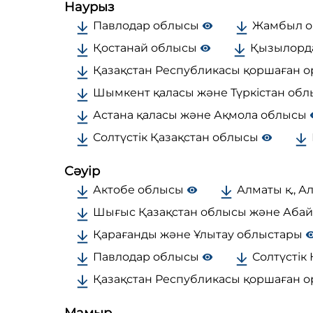
Наурыз
Павлодар облысы
Жамбыл 
Қостанай облысы
Қызылорд
Қазақстан Республикасы қоршаған о
Шымкент қаласы және Түркістан об
Астана қаласы және Ақмола облысы
Солтүстік Қазақстан облысы
Сәуір
Актобе облысы
Алматы қ., А
Шығыс Қазақстан облысы және Аба
Қарағанды және Ұлытау облыстары
Павлодар облысы
Солтүстік
Қазақстан Республикасы қоршаған ор
Мамыр