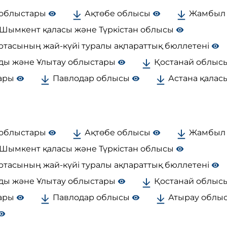
 облыстары
Ақтөбе облысы
Жамбыл
Шымкент қаласы және Түркістан облысы
ртасының жай-күйі туралы ақпараттық бюллетені
ды және Ұлытау облыстары
Қостанай облыс
тары
Павлодар облысы
Астана қалас
 облыстары
Ақтөбе облысы
Жамбыл
Шымкент қаласы және Түркістан облысы
ртасының жай-күйі туралы ақпараттық бюллетені
ды және Ұлытау облыстары
Қостанай облыс
тары
Павлодар облысы
Атырау облы