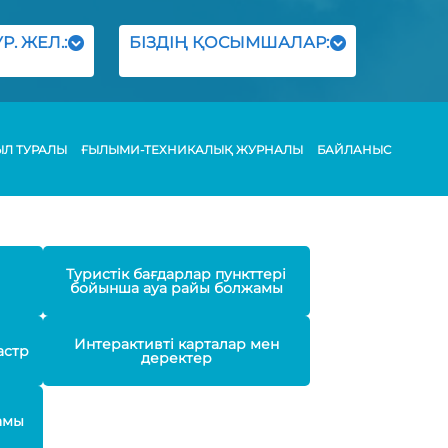
Р. ЖЕЛ.:
БІЗДІҢ ҚОСЫМШАЛАР:
ЫЛ ТУРАЛЫ
ҒЫЛЫМИ-ТЕХНИКАЛЫҚ ЖУРНАЛЫ
БАЙЛАНЫС
Туристік бағдарлар пункттері
бойынша ауа райы болжамы
Интерактивті карталар мен
астр
деректер
амы