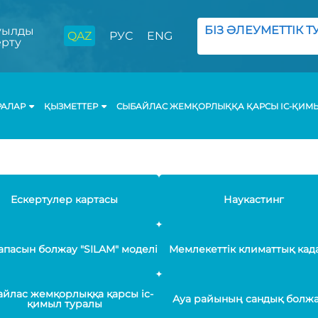
БІЗ ӘЛЕУМЕТТІК ТУ
ылды
QAZ
РУС
ENG
ерту
РАЛАР
ҚЫЗМЕТТЕР
СЫБАЙЛАС ЖЕМҚОРЛЫҚҚА ҚАРСЫ ІС-ҚИМ
Ескертулер картасы
Наукастинг
апасын болжау "SILAM" моделі
Мемлекеттік климаттық кад
йлас жемқорлыққа қарсы іс-
Ауа райының сандық болж
қимыл туралы