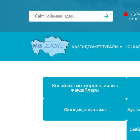
Дау
еск
ҚАЗГИДРОМЕТ ТУРАЛЫ
ІС-ША
Қолайсыз метеорологиялық
жағдайлары
Фондық анықтама
Ауа с
Сыба