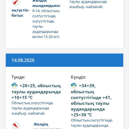
Желдің
таулы аудандарында
жылдамдығы:
жаңбыр, найзағай.
оңтүстік-
9-14, облыстың
батыс
солтүстігінде,
оңтүстігінде,
таулы
аудандарында
екпіні 15-20 м/с
14.08.2026
Түнде:
Күндiз:
+20+25, облыстың
+34+39,
таулы аудандарында
облыстың
+10+15 °C
солтүстігінде +41,
Облыстың оңтүстігінде,
облыстың таулы
таулы аудандарында
аудандарында
жаңбыр, найзағай.
+25+30 °C
Облыстың оңтүстігінде,
Желдің
таулы аудандарында