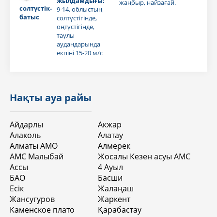
жылдамдығы:
жаңбыр, найзағай.
солтүстік-
9-14, облыстың
батыс
солтүстігінде,
оңтүстігінде,
таулы
аудандарында
екпіні 15-20 м/с
Нақты ауа райы
Айдарлы
Акжар
Алаколь
Алатау
Алматы АМО
Алмерек
АМС Малыбай
Жосалы Кезен асуы АМС
Ассы
4 Aуыл
БАО
Басши
Есік
Жалаңаш
Жансугуров
Жаркент
Каменское плато
Қарабастау