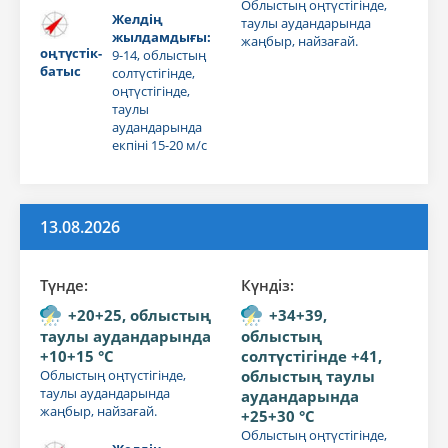
Облыстың оңтүстігінде,
Желдің
таулы аудандарында
жылдамдығы:
жаңбыр, найзағай.
оңтүстік-
9-14, облыстың
батыс
солтүстігінде,
оңтүстігінде,
таулы
аудандарында
екпіні 15-20 м/с
13.08.2026
Түнде:
Күндiз:
+20+25, облыстың
+34+39,
таулы аудандарында
облыстың
+10+15 °C
солтүстігінде +41,
Облыстың оңтүстігінде,
облыстың таулы
таулы аудандарында
аудандарында
жаңбыр, найзағай.
+25+30 °C
Облыстың оңтүстігінде,