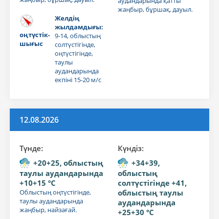
аудандарында қатты
жаңбыр, бұршақ, дауыл.
Желдің
жылдамдығы:
оңтүстік-
9-14, облыстың
шығыс
солтүстігінде,
оңтүстігінде,
таулы
аудандарында
екпіні 15-20 м/с
12.08.2026
Түнде:
Күндiз:
+20+25, облыстың
+34+39,
таулы аудандарында
облыстың
+10+15 °C
солтүстігінде +41,
Облыстың оңтүстігінде,
облыстың таулы
таулы аудандарында
аудандарында
жаңбыр, найзағай.
+25+30 °C