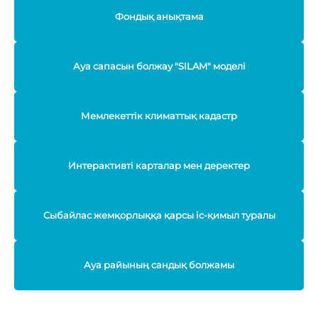
Фондық анықтама
Ауа сапасын болжау "SILAM" моделі
Мемлекеттік климаттық кадастр
Интерактивті карталар мен деректер
Сыбайлас жемқорлыққа қарсы іс-қимыл туралы
Ауа райының сандық болжамы