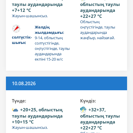
таулы аудандарында
облыстың таулы
+7+12 °C
аудандарында
Жауын-шашынсыз.
+22+27 °C
Облыстың
Желдің
оңтүстігінде, таулы
жылдамдығы:
аудандарында
солтүстік-
9-14, облыстың
жаңбыр, найзағай.
шығыс
солтүстігінде,
оңтүстігінде, таулы
аудандарында
екпіні 15-20 м/с
10.08.2026
Түнде:
Күндiз:
+20+25, облыстың
+32+37,
таулы аудандарында
облыстың таулы
+10+15 °C
аудандарында
Жауын-шашынсыз.
+22+27 °C