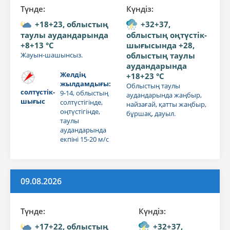
Түнде:
Күндiз:
+18+23, облыстың
+32+37,
таулы аудандарында
облыстың оңтүстік-
+8+13 °C
шығысында +28,
Жауын-шашынсыз.
облыстың таулы
аудандарында
Желдің
+18+23 °C
жылдамдығы:
Облыстың таулы
солтүстік-
9-14, облыстың
аудандарында жаңбыр,
шығыс
солтүстігінде,
найзағай, қатты жаңбыр,
оңтүстігінде,
бұршақ, дауыл.
таулы
аудандарында
екпіні 15-20 м/с
09.08.2026
Түнде:
Күндiз:
+17+22, облыстың
+32+37,