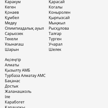
Каракум
Қарасай
Кеген
Когалы
Қонаев
Коныролен
Құмбел
Қырғызсай
Медеу
Мыңжыл
Олимпиадалық ауыл
Рысқұлова
Сарыозек
Талғар
Текели
Түрген
Ұзынағаш
Учарал
Шарын
Шелек
Ақсеңгір
Алматы
Қызылту АМБ
Турбаза Алматау АМС
Бақанас
Достык
Жаланашколь
Іле
Карабогет
Қарашоқы