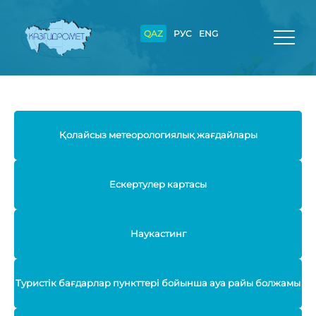
QAZ
РУС
ENG
Қолайсыз метеорологиялық жағдайлары
Ескертулер картасы
Наукастинг
Туристік бағдарлар пункттері бойынша ауа райы болжамы