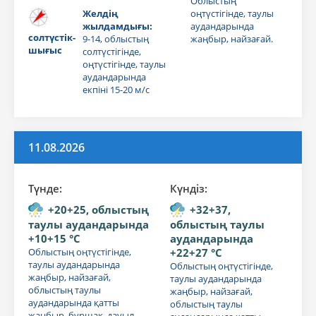
Облыстың
Желдің
оңтүстігінде, таулы
жылдамдығы:
аудандарында
солтүстік-
9-14, облыстың
жаңбыр, найзағай.
шығыс
солтүстігінде,
оңтүстігінде, таулы
аудандарында
екпіні 15-20 м/с
11.08.2026
Түнде:
Күндiз:
+20+25, облыстың
+32+37,
таулы аудандарында
облыстың таулы
+10+15 °C
аудандарында
Облыстың оңтүстігінде,
+22+27 °C
таулы аудандарында
Облыстың оңтүстігінде,
жаңбыр, найзағай,
таулы аудандарында
облыстың таулы
жаңбыр, найзағай,
аудандарында қатты
облыстың таулы
жаңбыр, бұршақ, дауыл.