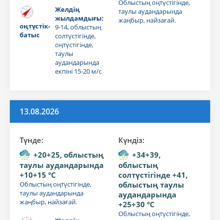
Облыстың оңтүстігінде,
Желдің
таулы аудандарында
жылдамдығы:
жаңбыр, найзағай.
оңтүстік-
9-14, облыстың
батыс
солтүстігінде,
оңтүстігінде,
таулы
аудандарында
екпіні 15-20 м/с
13.08.2026
Түнде:
Күндiз:
+20+25, облыстың
+34+39,
таулы аудандарында
облыстың
+10+15 °C
солтүстігінде +41,
Облыстың оңтүстігінде,
облыстың таулы
таулы аудандарында
аудандарында
жаңбыр, найзағай.
+25+30 °C
Облыстың оңтүстігінде,