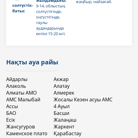
жылдамдығы:
жаңбыр, найзағай.
солтүстік-
9-14, облыстың
батыс
солтүстігінде,
оңтүстігінде,
таулы
аудандарында
екпіні 15-20 м/с
Нақты ауа райы
Айдарлы
Акжар
Алаколь
Алатау
Алматы АМО
Алмерек
АМС Малыбай
Жосалы Кезен асуы АМС
Ассы
4 Aуыл
БАО
Басши
Есік
Жалаңаш
Жансугуров
Жаркент
Каменское плато
Қарабастау