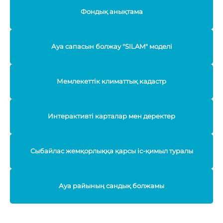
Фондық анықтама
Ауа сапасын болжау "SILAM" моделі
Мемлекеттік климаттық кадастр
Интерактивті карталар мен деректер
Сыбайлас жемқорлыққа қарсы іс-қимыл туралы
Ауа райының сандық болжамы