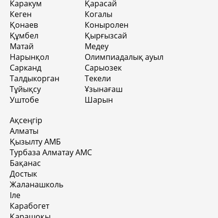
Каракум
Қарасай
Кеген
Когалы
Қонаев
Коныролен
Құмбел
Қырғызсай
Матай
Медеу
Нарынқол
Олимпиадалық ауыл
Сарканд
Сарыозек
Талдыкорган
Текели
Тұйықсу
Ұзынағаш
Уштобе
Шарын
Ақсеңгір
Алматы
Қызылту АМБ
Турбаза Алматау АМС
Бақанас
Достык
Жаланашколь
Іле
Карабогет
Қарашоқы