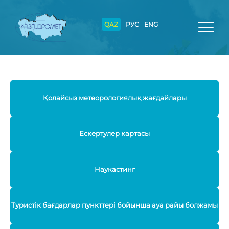
QAZ
РУС
ENG
Қолайсыз метеорологиялық жағдайлары
Ескертулер картасы
Наукастинг
Туристік бағдарлар пункттері бойынша ауа райы болжамы