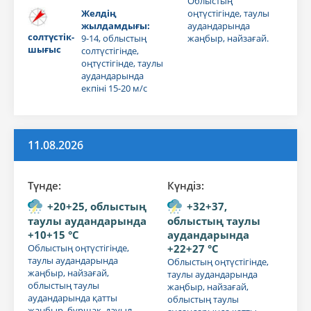
Облыстың
Желдің
оңтүстігінде, таулы
жылдамдығы:
аудандарында
солтүстік-
9-14, облыстың
жаңбыр, найзағай.
шығыс
солтүстігінде,
оңтүстігінде, таулы
аудандарында
екпіні 15-20 м/с
11.08.2026
Түнде:
Күндiз:
+20+25, облыстың
+32+37,
таулы аудандарында
облыстың таулы
+10+15 °C
аудандарында
Облыстың оңтүстігінде,
+22+27 °C
таулы аудандарында
Облыстың оңтүстігінде,
жаңбыр, найзағай,
таулы аудандарында
облыстың таулы
жаңбыр, найзағай,
аудандарында қатты
облыстың таулы
жаңбыр, бұршақ, дауыл.