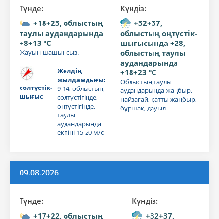
Түнде:
Күндiз:
+18+23, облыстың
+32+37,
таулы аудандарында
облыстың оңтүстік-
+8+13 °C
шығысында +28,
Жауын-шашынсыз.
облыстың таулы
аудандарында
Желдің
+18+23 °C
жылдамдығы:
Облыстың таулы
солтүстік-
9-14, облыстың
аудандарында жаңбыр,
шығыс
солтүстігінде,
найзағай, қатты жаңбыр,
оңтүстігінде,
бұршақ, дауыл.
таулы
аудандарында
екпіні 15-20 м/с
09.08.2026
Түнде:
Күндiз:
+17+22, облыстың
+32+37,