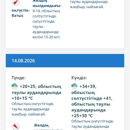
Желдің
таулы аудандарында
жылдамдығы:
жаңбыр, найзағай.
оңтүстік-
9-14, облыстың
батыс
солтүстігінде,
оңтүстігінде,
таулы
аудандарында
екпіні 15-20 м/с
14.08.2026
Түнде:
Күндiз:
+20+25, облыстың
+34+39,
таулы аудандарында
облыстың
+10+15 °C
солтүстігінде +41,
Облыстың оңтүстігінде,
облыстың таулы
таулы аудандарында
аудандарында
жаңбыр, найзағай.
+25+30 °C
Облыстың оңтүстігінде,
Желдің
таулы аудандарында