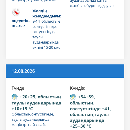
аудандарында қатты
жаңбыр, бұршақ, дауыл.
Желдің
жылдамдығы:
оңтүстік-
9-14, облыстың
шығыс
солтүстігінде,
оңтүстігінде,
таулы
аудандарында
екпіні 15-20 м/с
12.08.2026
Түнде:
Күндiз:
+20+25, облыстың
+34+39,
таулы аудандарында
облыстың
+10+15 °C
солтүстігінде +41,
Облыстың оңтүстігінде,
облыстың таулы
таулы аудандарында
аудандарында
жаңбыр, найзағай.
+25+30 °C