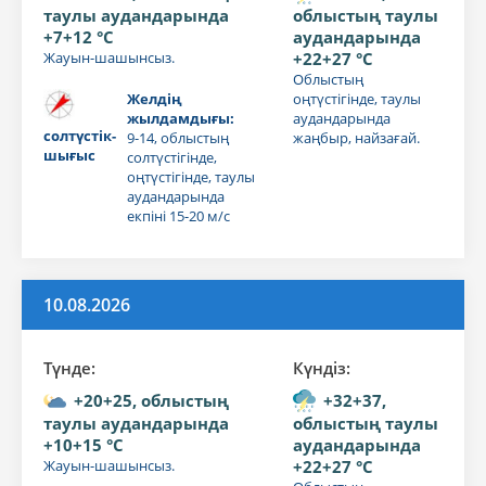
таулы аудандарында
облыстың таулы
+7+12 °C
аудандарында
Жауын-шашынсыз.
+22+27 °C
Облыстың
Желдің
оңтүстігінде, таулы
жылдамдығы:
аудандарында
солтүстік-
9-14, облыстың
жаңбыр, найзағай.
шығыс
солтүстігінде,
оңтүстігінде, таулы
аудандарында
екпіні 15-20 м/с
10.08.2026
Түнде:
Күндiз:
+20+25, облыстың
+32+37,
таулы аудандарында
облыстың таулы
+10+15 °C
аудандарында
Жауын-шашынсыз.
+22+27 °C