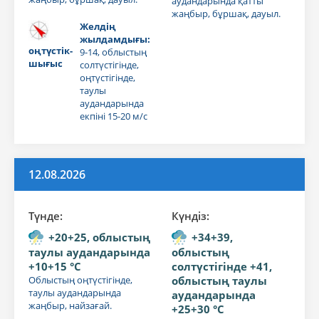
аудандарында қатты
жаңбыр, бұршақ, дауыл.
Желдің
жылдамдығы:
оңтүстік-
9-14, облыстың
шығыс
солтүстігінде,
оңтүстігінде,
таулы
аудандарында
екпіні 15-20 м/с
12.08.2026
Түнде:
Күндiз:
+20+25, облыстың
+34+39,
таулы аудандарында
облыстың
+10+15 °C
солтүстігінде +41,
Облыстың оңтүстігінде,
облыстың таулы
таулы аудандарында
аудандарында
жаңбыр, найзағай.
+25+30 °C