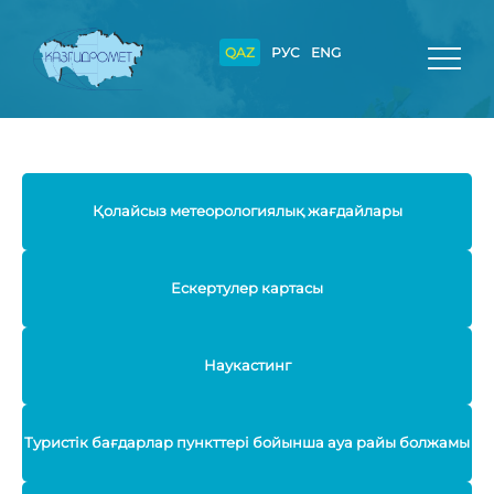
QAZ
РУС
ENG
Қолайсыз метеорологиялық жағдайлары
Ескертулер картасы
Наукастинг
Туристік бағдарлар пункттері бойынша ауа райы болжамы