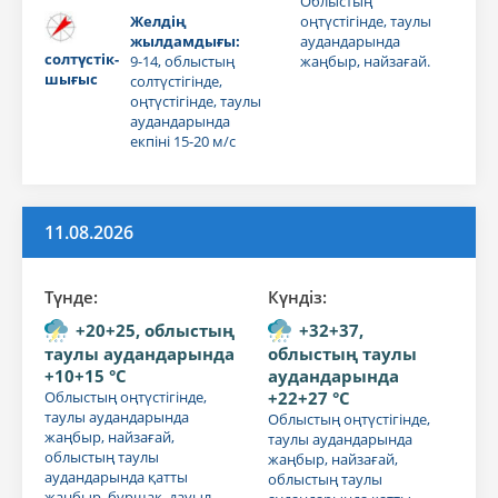
Облыстың
Желдің
оңтүстігінде, таулы
жылдамдығы:
аудандарында
солтүстік-
9-14, облыстың
жаңбыр, найзағай.
шығыс
солтүстігінде,
оңтүстігінде, таулы
аудандарында
екпіні 15-20 м/с
11.08.2026
Түнде:
Күндiз:
+20+25, облыстың
+32+37,
таулы аудандарында
облыстың таулы
+10+15 °C
аудандарында
Облыстың оңтүстігінде,
+22+27 °C
таулы аудандарында
Облыстың оңтүстігінде,
жаңбыр, найзағай,
таулы аудандарында
облыстың таулы
жаңбыр, найзағай,
аудандарында қатты
облыстың таулы
жаңбыр, бұршақ, дауыл.