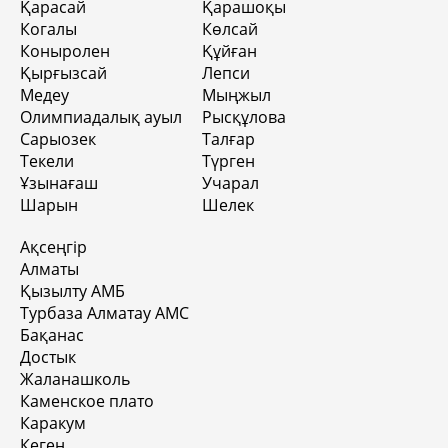
Қарасай
Қарашоқы
Когалы
Көлсай
Коныролен
Құйған
Қырғызсай
Лепси
Медеу
Мыңжыл
Олимпиадалық ауыл
Рысқұлова
Сарыозек
Талғар
Текели
Түрген
Ұзынағаш
Учарал
Шарын
Шелек
Ақсеңгір
Алматы
Қызылту АМБ
Турбаза Алматау АМС
Бақанас
Достык
Жаланашколь
Каменское плато
Каракум
Кеген