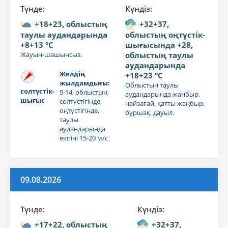
Түнде:
Күндiз:
+18+23, облыстың
+32+37,
таулы аудандарында
облыстың оңтүстік-
+8+13 °C
шығысында +28,
Жауын-шашынсыз.
облыстың таулы
аудандарында
Желдің
+18+23 °C
жылдамдығы:
Облыстың таулы
солтүстік-
9-14, облыстың
аудандарында жаңбыр,
шығыс
солтүстігінде,
найзағай, қатты жаңбыр,
оңтүстігінде,
бұршақ, дауыл.
таулы
аудандарында
екпіні 15-20 м/с
09.08.2026
Түнде:
Күндiз:
+17+22, облыстың
+32+37,