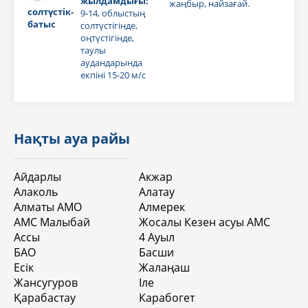
жылдамдығы:
жаңбыр, найзағай.
солтүстік-
9-14, облыстың
батыс
солтүстігінде,
оңтүстігінде,
таулы
аудандарында
екпіні 15-20 м/с
Нақты ауа райы
Айдарлы
Акжар
Алаколь
Алатау
Алматы АМО
Алмерек
АМС Малыбай
Жосалы Кезен асуы АМС
Ассы
4 Aуыл
БАО
Басши
Есік
Жалаңаш
Жансугуров
Іле
Қарабастау
Карабогет