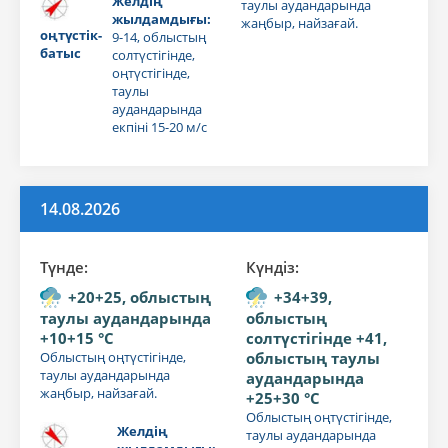
Желдің
таулы аудандарында
жылдамдығы:
жаңбыр, найзағай.
оңтүстік-
9-14, облыстың
батыс
солтүстігінде,
оңтүстігінде,
таулы
аудандарында
екпіні 15-20 м/с
14.08.2026
Түнде:
Күндiз:
+20+25, облыстың
+34+39,
таулы аудандарында
облыстың
+10+15 °C
солтүстігінде +41,
Облыстың оңтүстігінде,
облыстың таулы
таулы аудандарында
аудандарында
жаңбыр, найзағай.
+25+30 °C
Облыстың оңтүстігінде,
Желдің
таулы аудандарында