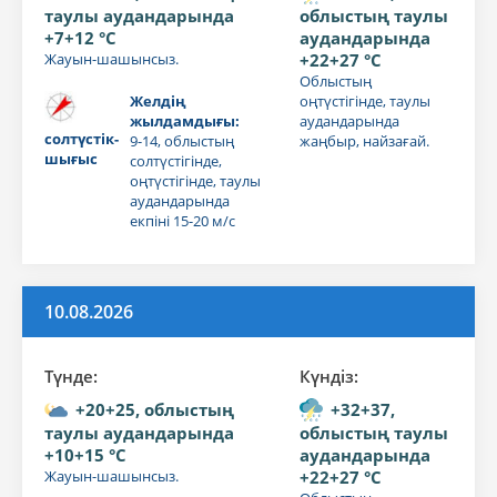
таулы аудандарында
облыстың таулы
+7+12 °C
аудандарында
Жауын-шашынсыз.
+22+27 °C
Облыстың
Желдің
оңтүстігінде, таулы
жылдамдығы:
аудандарында
солтүстік-
9-14, облыстың
жаңбыр, найзағай.
шығыс
солтүстігінде,
оңтүстігінде, таулы
аудандарында
екпіні 15-20 м/с
10.08.2026
Түнде:
Күндiз:
+20+25, облыстың
+32+37,
таулы аудандарында
облыстың таулы
+10+15 °C
аудандарында
Жауын-шашынсыз.
+22+27 °C