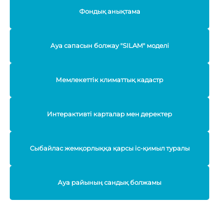
Фондық анықтама
Ауа сапасын болжау "SILAM" моделі
Мемлекеттік климаттық кадастр
Интерактивті карталар мен деректер
Сыбайлас жемқорлыққа қарсы іс-қимыл туралы
Ауа райының сандық болжамы