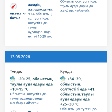
Облыстың оңтүстігінде,
Желдің
таулы аудандарында
жылдамдығы:
жаңбыр, найзағай.
оңтүстік-
9-14, облыстың
батыс
солтүстігінде,
оңтүстігінде,
таулы
аудандарында
екпіні 15-20 м/с
13.08.2026
Түнде:
Күндiз:
+20+25, облыстың
+34+39,
таулы аудандарында
облыстың
+10+15 °C
солтүстігінде +41,
Облыстың оңтүстігінде,
облыстың таулы
таулы аудандарында
аудандарында
жаңбыр, найзағай.
+25+30 °C
Облыстың оңтүстігінде,