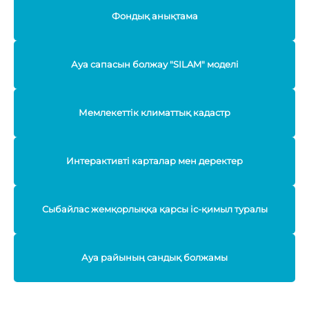
Фондық анықтама
Ауа сапасын болжау "SILAM" моделі
Мемлекеттік климаттық кадастр
Интерактивті карталар мен деректер
Сыбайлас жемқорлыққа қарсы іс-қимыл туралы
Ауа райының сандық болжамы