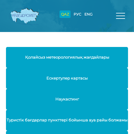
QAZ
РУС
ENG
Қолайсыз метеорологиялық жағдайлары
Ескертулер картасы
Наукастинг
Туристік бағдарлар пункттері бойынша ауа райы болжамы