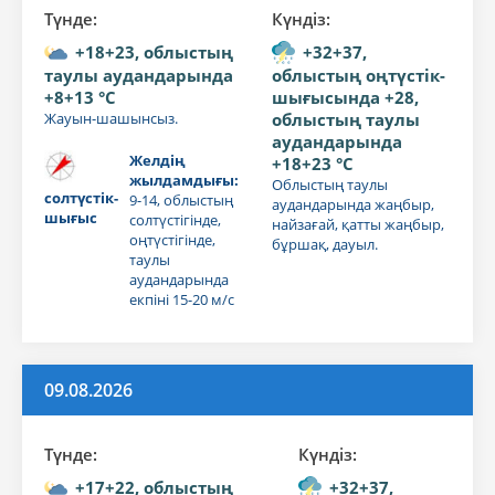
Түнде:
Күндiз:
+18+23, облыстың
+32+37,
таулы аудандарында
облыстың оңтүстік-
+8+13 °C
шығысында +28,
Жауын-шашынсыз.
облыстың таулы
аудандарында
Желдің
+18+23 °C
жылдамдығы:
Облыстың таулы
солтүстік-
9-14, облыстың
аудандарында жаңбыр,
шығыс
солтүстігінде,
найзағай, қатты жаңбыр,
оңтүстігінде,
бұршақ, дауыл.
таулы
аудандарында
екпіні 15-20 м/с
09.08.2026
Түнде:
Күндiз:
+17+22, облыстың
+32+37,