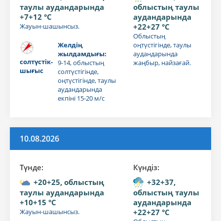
таулы аудандарында
облыстың таулы
+7+12 °C
аудандарында
Жауын-шашынсыз.
+22+27 °C
Облыстың
Желдің
оңтүстігінде, таулы
жылдамдығы:
аудандарында
солтүстік-
9-14, облыстың
жаңбыр, найзағай.
шығыс
солтүстігінде,
оңтүстігінде, таулы
аудандарында
екпіні 15-20 м/с
10.08.2026
Түнде:
Күндiз:
+20+25, облыстың
+32+37,
таулы аудандарында
облыстың таулы
+10+15 °C
аудандарында
Жауын-шашынсыз.
+22+27 °C