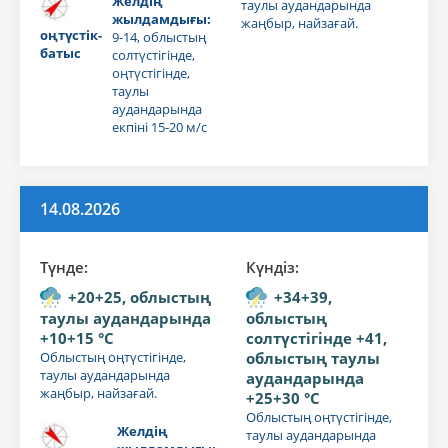
Желдің
таулы аудандарында
жылдамдығы:
жаңбыр, найзағай.
оңтүстік-
9-14, облыстың
батыс
солтүстігінде,
оңтүстігінде,
таулы
аудандарында
екпіні 15-20 м/с
14.08.2026
Түнде:
Күндiз:
+20+25, облыстың
+34+39,
таулы аудандарында
облыстың
+10+15 °C
солтүстігінде +41,
Облыстың оңтүстігінде,
облыстың таулы
таулы аудандарында
аудандарында
жаңбыр, найзағай.
+25+30 °C
Облыстың оңтүстігінде,
Желдің
таулы аудандарында