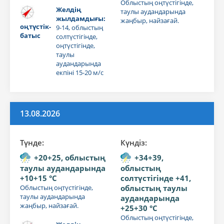
Облыстың оңтүстігінде,
Желдің
таулы аудандарында
жылдамдығы:
жаңбыр, найзағай.
оңтүстік-
9-14, облыстың
батыс
солтүстігінде,
оңтүстігінде,
таулы
аудандарында
екпіні 15-20 м/с
13.08.2026
Түнде:
Күндiз:
+20+25, облыстың
+34+39,
таулы аудандарында
облыстың
+10+15 °C
солтүстігінде +41,
Облыстың оңтүстігінде,
облыстың таулы
таулы аудандарында
аудандарында
жаңбыр, найзағай.
+25+30 °C
Облыстың оңтүстігінде,