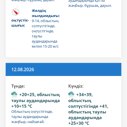
аудандарында қатты
жаңбыр, бұршақ, дауыл.
Желдің
жылдамдығы:
оңтүстік-
9-14, облыстың
шығыс
солтүстігінде,
оңтүстігінде,
таулы
аудандарында
екпіні 15-20 м/с
12.08.2026
Түнде:
Күндiз:
+20+25, облыстың
+34+39,
таулы аудандарында
облыстың
+10+15 °C
солтүстігінде +41,
Облыстың оңтүстігінде,
облыстың таулы
таулы аудандарында
аудандарында
жаңбыр, найзағай.
+25+30 °C