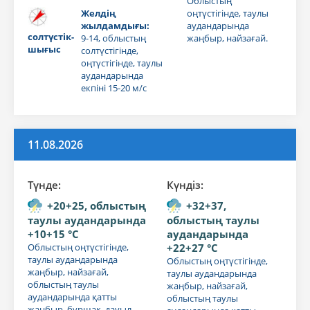
Облыстың
Желдің
оңтүстігінде, таулы
жылдамдығы:
аудандарында
солтүстік-
9-14, облыстың
жаңбыр, найзағай.
шығыс
солтүстігінде,
оңтүстігінде, таулы
аудандарында
екпіні 15-20 м/с
11.08.2026
Түнде:
Күндiз:
+20+25, облыстың
+32+37,
таулы аудандарында
облыстың таулы
+10+15 °C
аудандарында
Облыстың оңтүстігінде,
+22+27 °C
таулы аудандарында
Облыстың оңтүстігінде,
жаңбыр, найзағай,
таулы аудандарында
облыстың таулы
жаңбыр, найзағай,
аудандарында қатты
облыстың таулы
жаңбыр, бұршақ, дауыл.