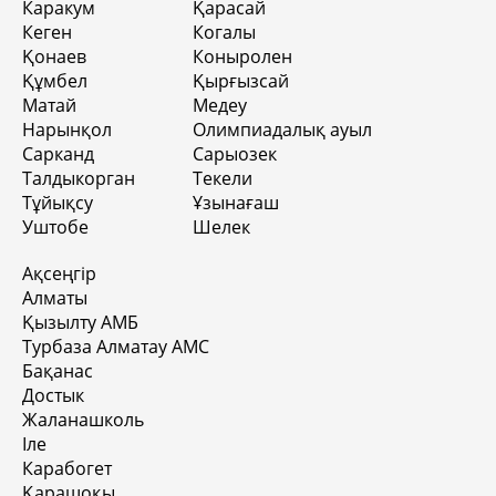
Каракум
Қарасай
Кеген
Когалы
Қонаев
Коныролен
Құмбел
Қырғызсай
Матай
Медеу
Нарынқол
Олимпиадалық ауыл
Сарканд
Сарыозек
Талдыкорган
Текели
Тұйықсу
Ұзынағаш
Уштобе
Шелек
Ақсеңгір
Алматы
Қызылту АМБ
Турбаза Алматау АМС
Бақанас
Достык
Жаланашколь
Іле
Карабогет
Қарашоқы