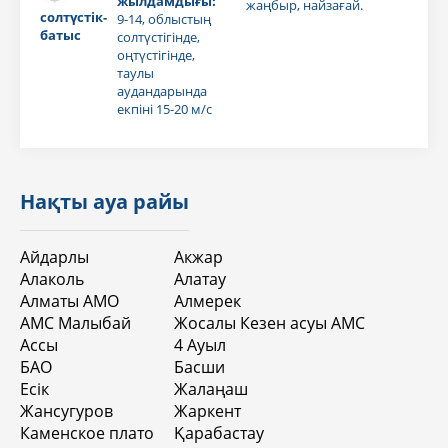
жылдамдығы:
жаңбыр, найзағай.
солтүстік-
9-14, облыстың
батыс
солтүстігінде,
оңтүстігінде,
таулы
аудандарында
екпіні 15-20 м/с
Нақты ауа райы
Айдарлы
Акжар
Алаколь
Алатау
Алматы АМО
Алмерек
АМС Малыбай
Жосалы Кезен асуы АМС
Ассы
4 Aуыл
БАО
Басши
Есік
Жалаңаш
Жансугуров
Жаркент
Каменское плато
Қарабастау