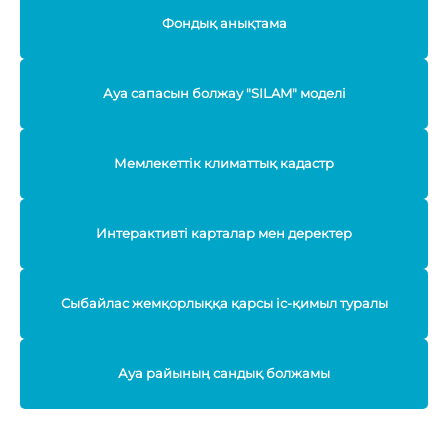
Фондық анықтама
Ауа сапасын болжау "SILAM" моделі
Мемлекеттік климаттық кадастр
Интерактивті карталар мен деректер
Сыбайлас жемқорлыққа қарсы іс-қимыл туралы
Ауа райының сандық болжамы