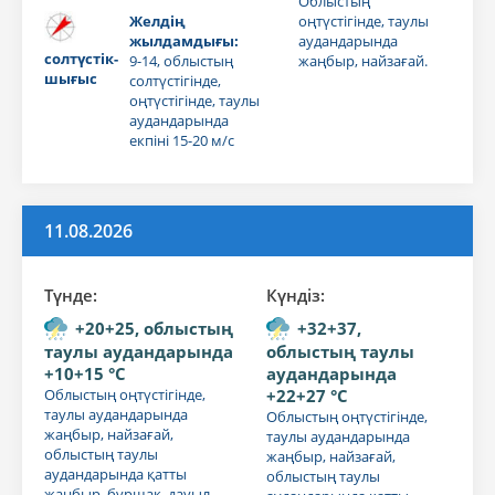
Облыстың
Желдің
оңтүстігінде, таулы
жылдамдығы:
аудандарында
солтүстік-
9-14, облыстың
жаңбыр, найзағай.
шығыс
солтүстігінде,
оңтүстігінде, таулы
аудандарында
екпіні 15-20 м/с
11.08.2026
Түнде:
Күндiз:
+20+25, облыстың
+32+37,
таулы аудандарында
облыстың таулы
+10+15 °C
аудандарында
Облыстың оңтүстігінде,
+22+27 °C
таулы аудандарында
Облыстың оңтүстігінде,
жаңбыр, найзағай,
таулы аудандарында
облыстың таулы
жаңбыр, найзағай,
аудандарында қатты
облыстың таулы
жаңбыр, бұршақ, дауыл.