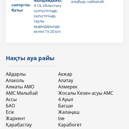
жылдамдығы:
жаңбыр, найзағай.
солтүстік-
9-14, облыстың
батыс
солтүстігінде,
оңтүстігінде,
таулы
аудандарында
екпіні 15-20 м/с
Нақты ауа райы
Айдарлы
Акжар
Алаколь
Алатау
Алматы АМО
Алмерек
АМС Малыбай
Жосалы Кезен асуы АМС
Ассы
4 Aуыл
БАО
Басши
Есік
Жалаңаш
Жаркент
Іле
Қарабастау
Карабогет