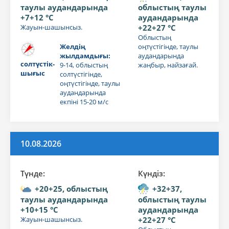
таулы аудандарында
облыстың таулы
+7+12 °C
аудандарында
Жауын-шашынсыз.
+22+27 °C
Облыстың
Желдің
оңтүстігінде, таулы
жылдамдығы:
аудандарында
солтүстік-
9-14, облыстың
жаңбыр, найзағай.
шығыс
солтүстігінде,
оңтүстігінде, таулы
аудандарында
екпіні 15-20 м/с
10.08.2026
Түнде:
Күндiз:
+20+25, облыстың
+32+37,
таулы аудандарында
облыстың таулы
+10+15 °C
аудандарында
Жауын-шашынсыз.
+22+27 °C