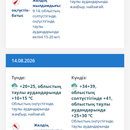
Желдің
таулы аудандарында
жылдамдығы:
жаңбыр, найзағай.
оңтүстік-
9-14, облыстың
батыс
солтүстігінде,
оңтүстігінде,
таулы
аудандарында
екпіні 15-20 м/с
14.08.2026
Түнде:
Күндiз:
+20+25, облыстың
+34+39,
таулы аудандарында
облыстың
+10+15 °C
солтүстігінде +41,
Облыстың оңтүстігінде,
облыстың таулы
таулы аудандарында
аудандарында
жаңбыр, найзағай.
+25+30 °C
Облыстың оңтүстігінде,
Желдің
таулы аудандарында