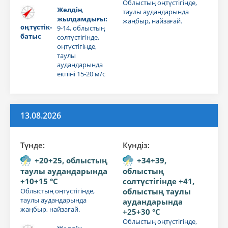
Облыстың оңтүстігінде,
Желдің
таулы аудандарында
жылдамдығы:
жаңбыр, найзағай.
оңтүстік-
9-14, облыстың
батыс
солтүстігінде,
оңтүстігінде,
таулы
аудандарында
екпіні 15-20 м/с
13.08.2026
Түнде:
Күндiз:
+20+25, облыстың
+34+39,
таулы аудандарында
облыстың
+10+15 °C
солтүстігінде +41,
Облыстың оңтүстігінде,
облыстың таулы
таулы аудандарында
аудандарында
жаңбыр, найзағай.
+25+30 °C
Облыстың оңтүстігінде,