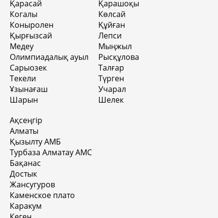
Қарасай
Қарашоқы
Когалы
Көлсай
Коныролен
Құйған
Қырғызсай
Лепси
Медеу
Мыңжыл
Олимпиадалық ауыл
Рысқұлова
Сарыозек
Талғар
Текели
Түрген
Ұзынағаш
Учарал
Шарын
Шелек
Ақсеңгір
Алматы
Қызылту АМБ
Турбаза Алматау АМС
Бақанас
Достык
Жансугуров
Каменское плато
Каракум
Кеген