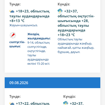
Түнде:
Күндiз:
+18+23, облыстың
+32+37,
таулы аудандарында
облыстың оңтүстік-
+8+13 °C
шығысында +28,
Жауын-шашынсыз.
облыстың таулы
аудандарында
Желдің
+18+23 °C
жылдамдығы:
Облыстың таулы
солтүстік-
9-14, облыстың
аудандарында жаңбыр,
шығыс
солтүстігінде,
найзағай, қатты жаңбыр,
оңтүстігінде,
бұршақ, дауыл.
таулы
аудандарында
екпіні 15-20 м/с
09.08.2026
Түнде:
Күндiз:
+17+22, облыстың
+32+37,