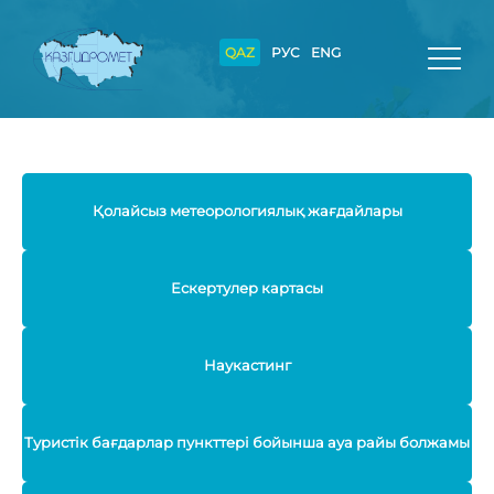
QAZ
РУС
ENG
Қолайсыз метеорологиялық жағдайлары
Ескертулер картасы
Наукастинг
Туристік бағдарлар пункттері бойынша ауа райы болжамы