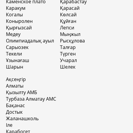
Каменское плато
Қарабастау
Каракум
Қарасай
Когалы
Көлсай
Коныролен
Құйған
Қырғызсай
Лепси
Медеу
Мыңжыл
Олимпиадалық ауыл
Рысқұлова
Сарыозек
Талғар
Текели
Түрген
Ұзынағаш
Учарал
Шарын
Шелек
Ақсеңгір
Алматы
Қызылту АМБ
Турбаза Алматау АМС
Бақанас
Достык
Жаланашколь
Іле
Карабогет