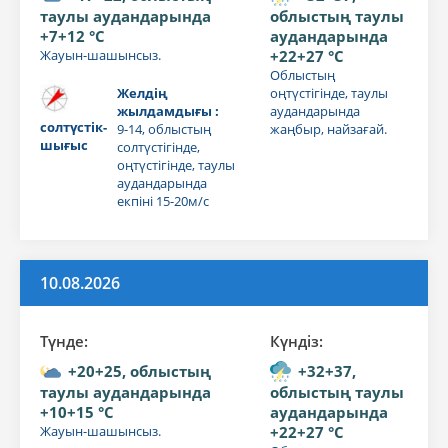
таулы аудандарында
облыстың таулы
+7+12 °C
аудандарында
Жауын-шашынсыз.
+22+27 °C
Облыстың
Желдің
оңтүстігінде, таулы
жылдамдығы :
аудандарында
солтүстік-
9-14, облыстың
жаңбыр, найзағай.
шығыс
солтүстігінде,
оңтүстігінде, таулы
аудандарында
екпіні 15-20м/с
10.08.2026
Түнде:
Күндiз:
+20+25, облыстың
+32+37,
таулы аудандарында
облыстың таулы
+10+15 °C
аудандарында
Жауын-шашынсыз.
+22+27 °C