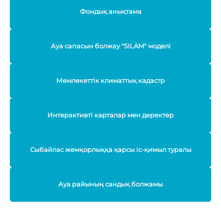
Фондық анықтама
Ауа сапасын болжау "SILAM" моделі
Мемлекеттік климаттық кадастр
Интерактивті карталар мен деректер
Сыбайлас жемқорлыққа қарсы іс-қимыл туралы
Ауа райының сандық болжамы