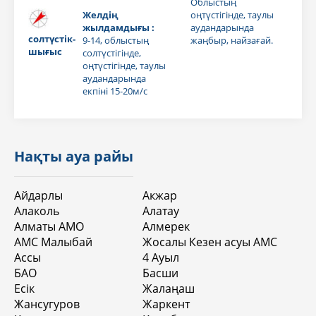
Облыстың
Желдің
оңтүстігінде, таулы
жылдамдығы :
аудандарында
солтүстік-
9-14, облыстың
жаңбыр, найзағай.
шығыс
солтүстігінде,
оңтүстігінде, таулы
аудандарында
екпіні 15-20м/с
Нақты ауа райы
Айдарлы
Акжар
Алаколь
Алатау
Алматы АМО
Алмерек
АМС Малыбай
Жосалы Кезен асуы АМС
Ассы
4 Aуыл
БАО
Басши
Есік
Жалаңаш
Жансугуров
Жаркент