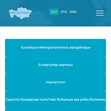
QAZ
РУС
ENG
Қолайсыз метеорологиялық жағдайлары
Ескертулер картасы
Наукастинг
Туристік бағдарлар пункттері бойынша ауа райы болжамы