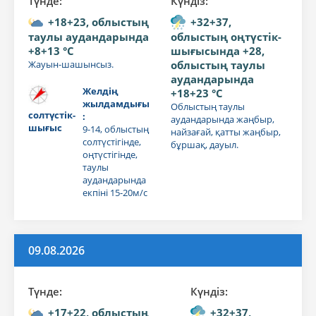
Түнде:
Күндiз:
+18+23, облыстың
+32+37,
таулы аудандарында
облыстың оңтүстік-
+8+13 °C
шығысында +28,
Жауын-шашынсыз.
облыстың таулы
аудандарында
Желдің
+18+23 °C
жылдамдығы
Облыстың таулы
солтүстік-
:
аудандарында жаңбыр,
шығыс
9-14, облыстың
найзағай, қатты жаңбыр,
солтүстігінде,
бұршақ, дауыл.
оңтүстігінде,
таулы
аудандарында
екпіні 15-20м/с
09.08.2026
Түнде:
Күндiз:
+17+22, облыстың
+32+37,