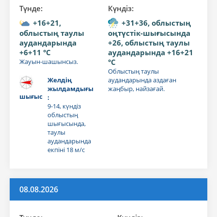
Түнде:
Күндiз:
+16+21,
+31+36, облыстың
облыстың таулы
оңтүстік-шығысында
аудандарында
+26, облыстың таулы
+6+11 °C
аудандарында +16+21
Жауын-шашынсыз.
°C
Облыстың таулы
Желдің
аудандарында аздаған
жылдамдығы
жаңбыр, найзағай.
шығыс
:
9-14, күндіз
облыстың
шығысында,
таулы
аудандарында
екпіні 18 м/с
08.08.2026