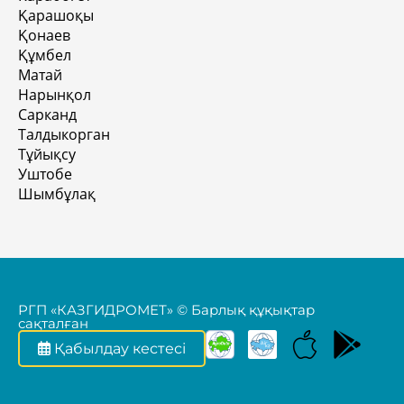
Қарашоқы
Қонаев
Құмбел
Матай
Нарынқол
Сарканд
Талдыкорган
Тұйықсу
Уштобе
Шымбұлақ
РГП «КАЗГИДРОМЕТ» © Барлық құқықтар
сақталған
Қабылдау кестесі