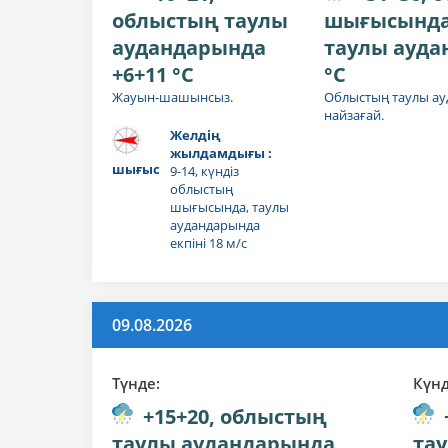
облыстың таулы
шығысында 
аудандарында
таулы ауда
+6+11 °C
°C
Жауын-шашынсыз.
Облыстың таулы ау
найзағай.
Желдің
жылдамдығы :
шығыс
9-14, күндіз
облыстың
шығысында, таулы
аудандарында
екпіні 18 м/с
09.08.2026
Түнде:
Күнд
+15+20, облыстың
таулы аудандарында
та