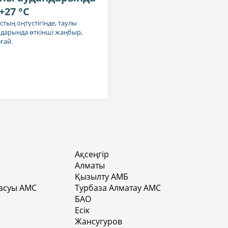
+27 °C
тың оңтүстігінде, таулы
ндарында өткінші жаңбыр,
ғай.
Ақсеңгір
Алматы
Қызылту АМБ
асуы АМС
Турбаза Алматау АМС
БАО
Есік
Жансугуров