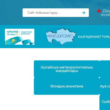
Дау
еск
ҚАЗГИДРОМЕТ ТУР
Қолайсыз метеорологиялық
жағдайлары
Фондық анықтама
Ауа с
Сыба