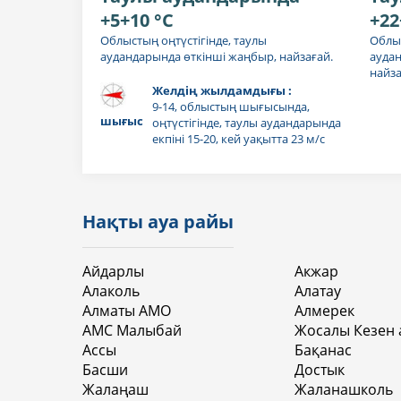
+5+10 °C
+22
Облыстың оңтүстігінде, таулы
Облыс
аудандарында өткінші жаңбыр, найзағай.
ауда
найза
Желдің жылдамдығы :
9-14, облыстың шығысында,
шығыс
оңтүстігінде, таулы аудандарында
екпіні 15-20, кей уақытта 23 м/с
Нақты ауа райы
Айдарлы
Акжар
Алаколь
Алатау
Алматы АМО
Алмерек
АМС Малыбай
Жосалы Кезен 
Ассы
Бақанас
Басши
Достык
Жалаңаш
Жаланашколь