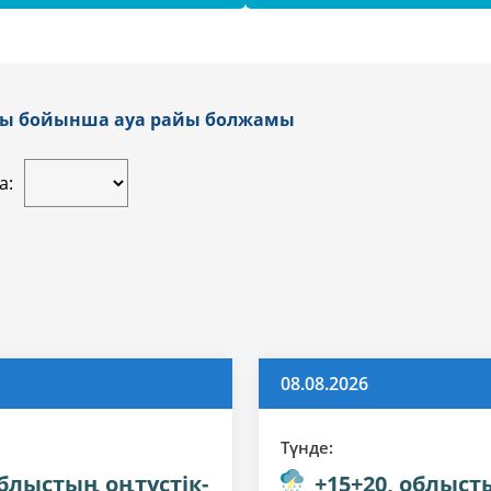
асы бойынша ауа райы болжамы
а:
08.08.2026
Түнде:
облыстың оңтүстік-
+15+20, облыст