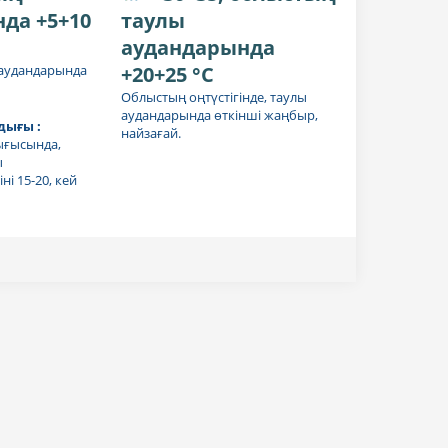
да +5+10
таулы
аудандарында
 аудандарында
+20+25 °C
Облыстың оңтүстігінде, таулы
аудандарында өткінші жаңбыр,
ығы :
найзағай.
ығысында,
ы
і 15-20, кей