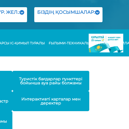
Р. ЖЕЛ.:
БІЗДІҢ ҚОСЫМШАЛАР:
РСЫ ІС-ҚИМЫЛ ТУРАЛЫ
ҒЫЛЫМИ-ТЕХНИКАЛЫҚ ЖУРНАЛЫ
БАЙЛ
Туристік бағдарлар пункттері
бойынша ауа райы болжамы
Интерактивті карталар мен
астр
деректер
амы