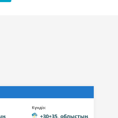
Күндiз:
ың
+30+35, облыстың