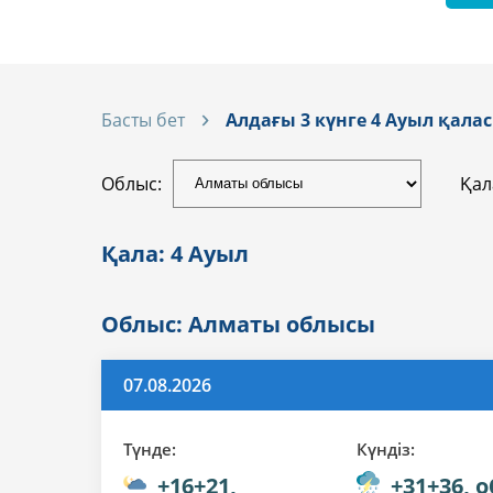
Басты бет
Алдағы 3 күнге 4 Aуыл қал
Облыс:
Қал
Қала: 4 Aуыл
Облыс: Алматы облысы
07.08.2026
Түнде:
Күндiз:
+16+21,
+31+36, 