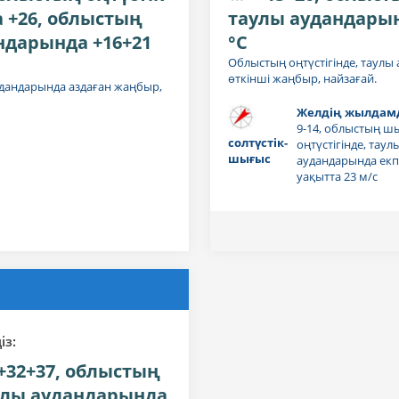
+26, облыстың
таулы аудандарын
ндарында +16+21
°C
Облыстың оңтүстігінде, таулы
өткінші жаңбыр, найзағай.
дандарында аздаған жаңбыр,
Желдің жылдамд
9-14, облыстың ш
солтүстік-
оңтүстігінде, таул
шығыс
аудандарында екпін
уақытта 23 м/с
iз:
+32+37, облыстың
улы аудандарында