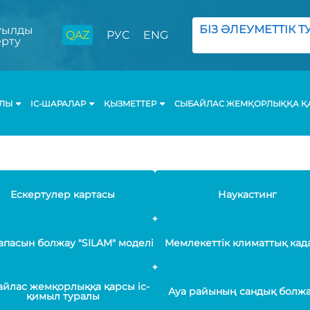
БІЗ ӘЛЕУМЕТТІК ТУ
ылды
QAZ
РУС
ENG
ерту
АЛЫ
ІС-ШАРАЛАР
ҚЫЗМЕТТЕР
СЫБАЙЛАС ЖЕМҚОРЛЫҚҚА ҚА
Ескертулер картасы
Наукастинг
апасын болжау "SILAM" моделі
Мемлекеттік климаттық кад
йлас жемқорлыққа қарсы іс-
Ауа райының сандық болж
қимыл туралы