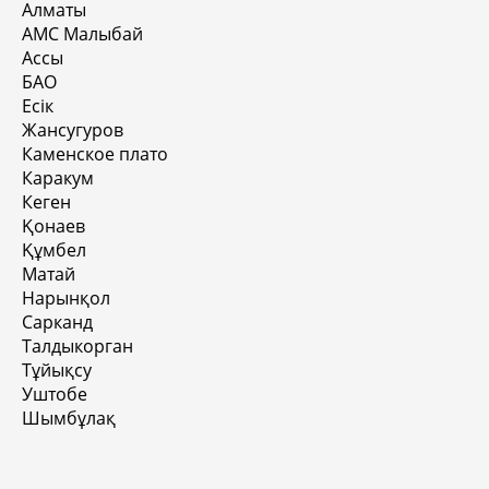
Алматы
АМС Малыбай
Ассы
БАО
Есік
Жансугуров
Каменское плато
Каракум
Кеген
Қонаев
Құмбел
Матай
Нарынқол
Сарканд
Талдыкорган
Тұйықсу
Уштобе
Шымбұлақ