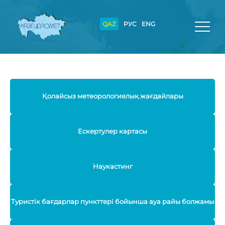
QAZ
РУС
ENG
Қолайсыз метеорологиялық жағдайлары
Ескертулер картасы
Наукастинг
Туристік бағдарлар пункттері бойынша ауа райы болжамы