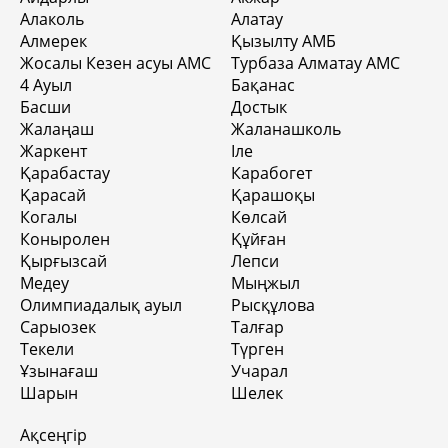
Алаколь
Алатау
Алмерек
Қызылту АМБ
Жосалы Кезен асуы АМС
Турбаза Алматау АМС
4 Aуыл
Бақанас
Басши
Достык
Жалаңаш
Жаланашколь
Жаркент
Іле
Қарабастау
Карабогет
Қарасай
Қарашоқы
Когалы
Көлсай
Коныролен
Құйған
Қырғызсай
Лепси
Медеу
Мыңжыл
Олимпиадалық ауыл
Рысқұлова
Сарыозек
Талғар
Текели
Түрген
Ұзынағаш
Учарал
Шарын
Шелек
Ақсеңгір