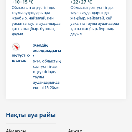
+10+15 °C
+22+27 °C
Облыстың оңтүстігінде,
Облыстың оңтүстігінде,
таулы аудандарында
таулы аудандарында
жаңбыр, найзағай, кей
жаңбыр, найзағай, кей
уақытта таулы аудандарда
уақытта таулы аудандарда
қатты жаңбыр, бұршақ,
қатты жаңбыр, бұршақ,
дауыл.
дауыл.
Желдің
жылдамдығы
оңтүстік-
:
шығыс
9-14, облыстың
солтүстігінде,
оңтүстігінде,
таулы
аудандарында
екпіні 15-20м/с
Нақты ауа райы
Айдарлы
Акжар