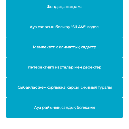
Фондық анықтама
Ауа сапасын болжау "SILAM" моделі
Мемлекеттік климаттық кадастр
Интерактивті карталар мен деректер
Сыбайлас жемқорлыққа қарсы іс-қимыл туралы
Ауа райының сандық болжамы