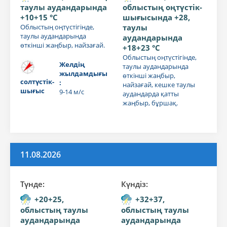
таулы аудандарында
облыстың оңтүстік-
+10+15 °C
шығысында +28,
Облыстың оңтүстігінде,
таулы
таулы аудандарында
аудандарында
өткінші жаңбыр, найзағай.
+18+23 °C
Облыстың оңтүстігінде,
Желдің
таулы аудандарында
жылдамдығы
өткінші жаңбыр,
солтүстік-
:
найзағай, кешке таулы
шығыс
9-14 м/с
аудандарда қатты
жаңбыр, бұршақ.
11.08.2026
Түнде:
Күндiз:
+20+25,
+32+37,
облыстың таулы
облыстың таулы
аудандарында
аудандарында