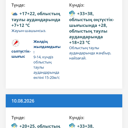
Түнде:
Күндiз:
+17+22, облыстың
+33+38,
таулы аудандарында
облыстың оңтүстік-
+7+12 °C
шығысында +28,
Жауын-шашынсыз.
облыстың таулы
аудандарында
Желдің
+18+23 °C
жылдамдығы
Облыстың таулы
солтүстік-
:
аудандарында жаңбыр,
шығыс
9-14, күндіз
найзағай.
облыстың
таулы
аудандарында
екпіні 15-20м/с
10.08.2026
Түнде:
Күндiз:
+20+25, облыстың
+33+38,