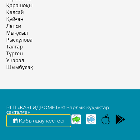
Қарашоқы
Көлсай
Құйған
Лепси
Мыңжыл
Рысқұлова
Талғар
Түрген
Учарал
Шымбұлақ
РГП «КАЗГИДРОМЕТ» © Барлық құқықтар
сақталған
Қабылдау кестесі