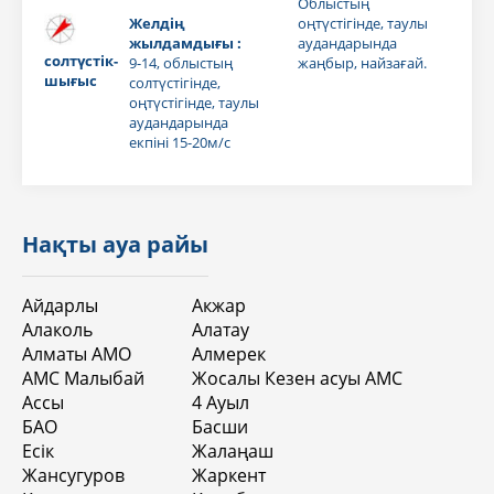
Облыстың
Желдің
оңтүстігінде, таулы
жылдамдығы :
аудандарында
солтүстік-
9-14, облыстың
жаңбыр, найзағай.
шығыс
солтүстігінде,
оңтүстігінде, таулы
аудандарында
екпіні 15-20м/с
Нақты ауа райы
Айдарлы
Акжар
Алаколь
Алатау
Алматы АМО
Алмерек
АМС Малыбай
Жосалы Кезен асуы АМС
Ассы
4 Aуыл
БАО
Басши
Есік
Жалаңаш
Жансугуров
Жаркент