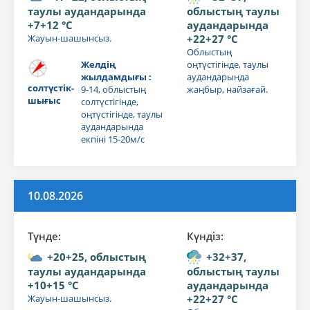
таулы аудандарында
облыстың таулы
+7+12 °C
аудандарында
Жауын-шашынсыз.
+22+27 °C
Облыстың
Желдің
оңтүстігінде, таулы
жылдамдығы :
аудандарында
солтүстік-
9-14, облыстың
жаңбыр, найзағай.
шығыс
солтүстігінде,
оңтүстігінде, таулы
аудандарында
екпіні 15-20м/с
10.08.2026
Түнде:
Күндiз:
+20+25, облыстың
+32+37,
таулы аудандарында
облыстың таулы
+10+15 °C
аудандарында
Жауын-шашынсыз.
+22+27 °C