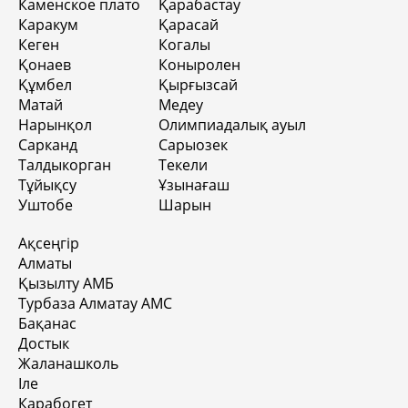
Каменское плато
Қарабастау
Каракум
Қарасай
Кеген
Когалы
Қонаев
Коныролен
Құмбел
Қырғызсай
Матай
Медеу
Нарынқол
Олимпиадалық ауыл
Сарканд
Сарыозек
Талдыкорган
Текели
Тұйықсу
Ұзынағаш
Уштобе
Шарын
Ақсеңгір
Алматы
Қызылту АМБ
Турбаза Алматау АМС
Бақанас
Достык
Жаланашколь
Іле
Карабогет