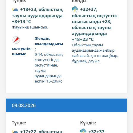
Түнде:
Күндiз:
+18+23, облыстың
+32+37,
таулы аудандарында
облыстың оңтүстік-
+8+13 °C
шығысында +28,
Жауын-шашынсыз.
облыстың таулы
аудандарында
Желдің
+18+23 °C
жылдамдығы
Облыстың таулы
солтүстік-
:
аудандарында жаңбыр,
шығыс
9-14, облыстың
найзағай, қатты жаңбыр,
солтүстігінде,
бұршақ, дауыл.
оңтүстігінде,
таулы
аудандарында
екпіні 15-20м/с
09.08.2026
Түнде:
Күндiз:
+17+22, облыстың
+32+37,