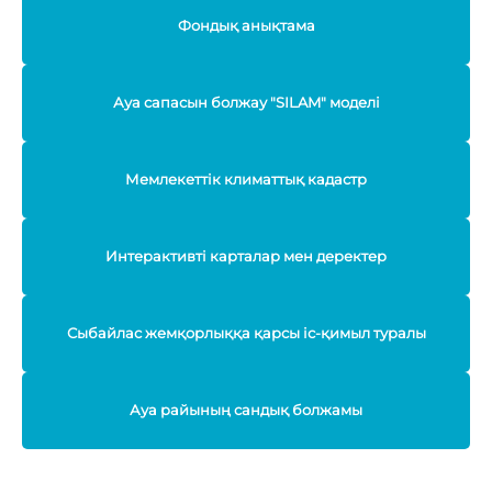
Фондық анықтама
Ауа сапасын болжау "SILAM" моделі
Мемлекеттік климаттық кадастр
Интерактивті карталар мен деректер
Сыбайлас жемқорлыққа қарсы іс-қимыл туралы
Ауа райының сандық болжамы