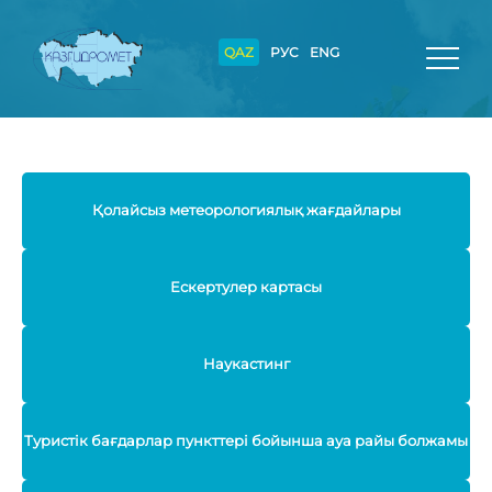
QAZ
РУС
ENG
Қолайсыз метеорологиялық жағдайлары
Ескертулер картасы
Наукастинг
Туристік бағдарлар пункттері бойынша ауа райы болжамы