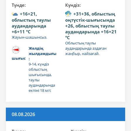
Түнде:
Күндiз:
+16+21,
+31+36, облыстың
облыстың таулы
оңтүстік-шығысында
аудандарында
+26, облыстың таулы
+6+11 °C
аудандарында +16+21
Жауын-шашынсыз.
°C
Облыстың таулы
Желдің
аудандарында аздаған
жылдамдығы
жаңбыр, найзағай.
шығыс
:
9-14, күндіз
облыстың
шығысында,
таулы
аудандарында
екпіні 18 м/с
08.08.2026