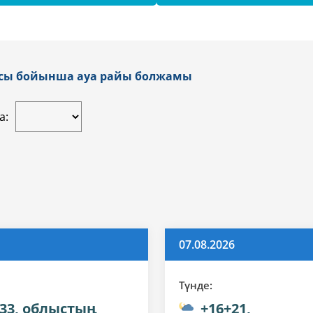
ласы бойынша ауа райы болжамы
а:
07.08.2026
Түнде:
+33, облыстың
+16+21,