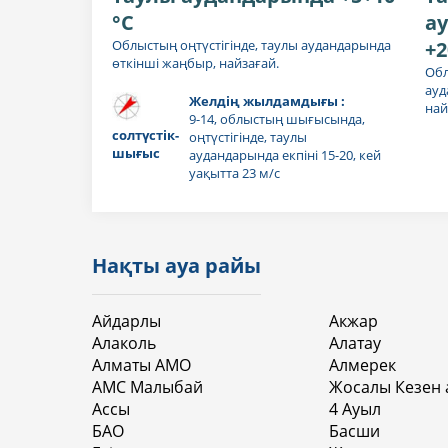
°C
а
Облыстың оңтүстігінде, таулы аудандарында
+2
өткінші жаңбыр, найзағай.
Обл
ауд
Желдің жылдамдығы :
най
9-14, облыстың шығысында,
солтүстік-
оңтүстігінде, таулы
шығыс
аудандарында екпіні 15-20, кей
уақытта 23 м/с
Нақты ауа райы
Айдарлы
Акжар
Алаколь
Алатау
Алматы АМО
Алмерек
АМС Малыбай
Жосалы Кезен 
Ассы
4 Aуыл
БАО
Басши