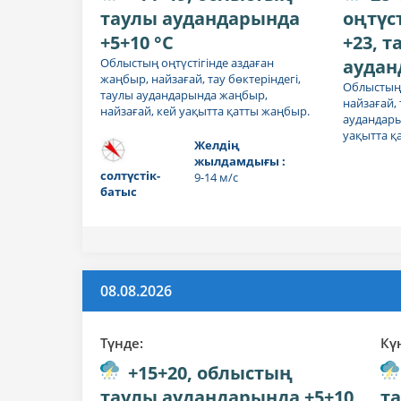
таулы аудандарында
оңтүс
+5+10 °C
+23, 
Облыстың оңтүстігінде аздаған
аудан
жаңбыр, найзағай, тау бөктеріндегі,
Облыстың 
таулы аудандарында жаңбыр,
найзағай, 
найзағай, кей уақытта қатты жаңбыр.
аудандары
уақытта қ
Желдің
жылдамдығы :
солтүстік-
9-14 м/с
батыс
08.08.2026
Түнде:
Күн
+15+20, облыстың
таулы аудандарында +5+10
т