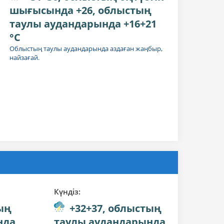
шығысында +26, облыстың
таулы аудандарында +16+21
°C
Облыстың таулы аудандарында аздаған жаңбыр,
найзағай.
Күндiз:
ың
+32+37, облыстың
нда
таулы аудандарында