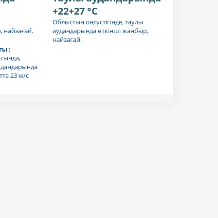
+22+27 °C
Облыстың оңтүстігінде, таулы
 найзағай.
аудандарында өткінші жаңбыр,
найзағай.
ы :
сында,
аудандарында
тта 23 м/с