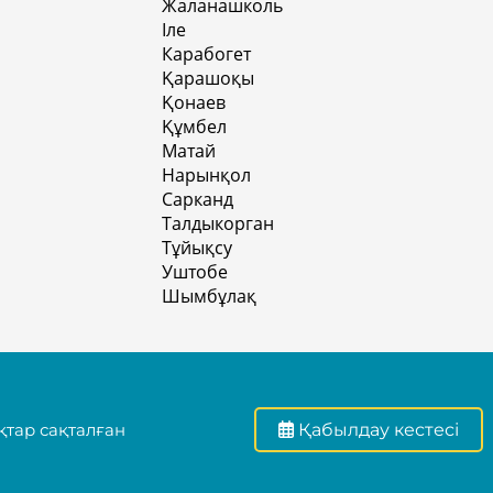
Жаланашколь
Іле
Карабогет
Қарашоқы
Қонаев
Құмбел
Матай
Нарынқол
Сарканд
Талдыкорган
Тұйықсу
Уштобе
Шымбұлақ
тар сақталған
Қабылдау кестесі