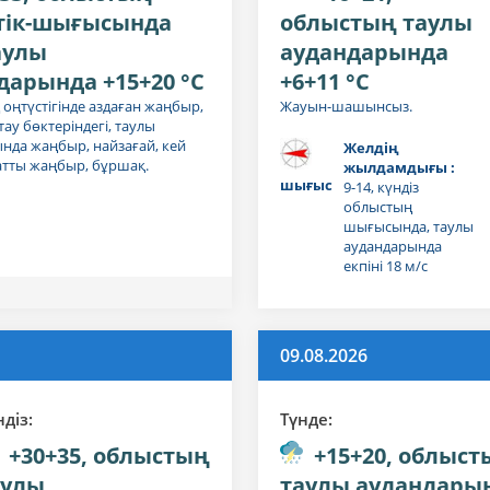
тік-шығысында
облыстың таулы
таулы
аудандарында
дарында +15+20 °C
+6+11 °C
оңтүстігінде аздаған жаңбыр,
Жауын-шашынсыз.
тау бөктеріндегі, таулы
нда жаңбыр, найзағай, кей
Желдің
атты жаңбыр, бұршақ.
жылдамдығы :
шығыс
9-14, күндіз
облыстың
шығысында, таулы
аудандарында
екпіні 18 м/с
09.08.2026
дiз:
Түнде:
+30+35, облыстың
+15+20, облыст
аулы
таулы аудандары