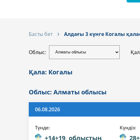
Басты бет
Алдағы 3 күнге Когалы қа
Облыс:
Қал
Қала: Когалы
Облыс: Алматы облысы
06.08.2026
Түнде:
Күндiз:
+14+19, облыстың
28