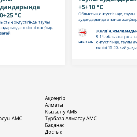
удандарында
+5+10 °C
0+25 °C
Облыстың оңтүстігінде, таулы
аудандарында өткінші жаңбыр,
ыстың оңтүстігінде, таулы
андарында өткінші жаңбыр,
Желдің жылдамдығ
зағай.
9-14, облыстың шығы
шығыс
оңтүстігінде, таулы 
екпіні 15-20, кей уақы
Ақсеңгір
Алматы
Қызылту АМБ
асуы АМС
Турбаза Алматау АМС
Бақанас
Достык