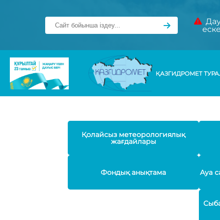
Дау
еск
ҚАЗГИДРОМЕТ ТУР
Қолайсыз метеорологиялық
жағдайлары
Фондық анықтама
Ауа с
Сыба