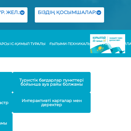
Р. ЖЕЛ.:
БІЗДІҢ ҚОСЫМШАЛАР:
РСЫ ІС-ҚИМЫЛ ТУРАЛЫ
ҒЫЛЫМИ-ТЕХНИКАЛЫҚ ЖУРНАЛЫ
БАЙЛ
Туристік бағдарлар пункттері
бойынша ауа райы болжамы
Интерактивті карталар мен
астр
деректер
амы