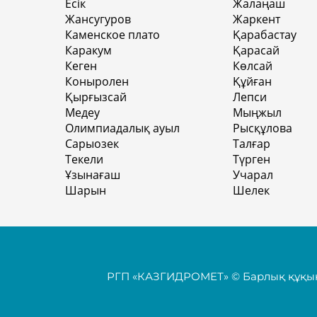
Есік
Жалаңаш
Жансугуров
Жаркент
Каменское плато
Қарабастау
Каракум
Қарасай
Кеген
Көлсай
Коныролен
Құйған
Қырғызсай
Лепси
Медеу
Мыңжыл
Олимпиадалық ауыл
Рысқұлова
Сарыозек
Талғар
Текели
Түрген
Ұзынағаш
Учарал
Шарын
Шелек
РГП «КАЗГИДРОМЕТ» © Барлық құқық