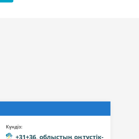
Күндiз:
+31+36, облыстың оңтүстік-