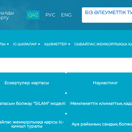
БІЗ ӘЛЕУМЕТТІК ТУ
ылды
QAZ
РУС
ENG
ерту
АЛЫ
ІС-ШАРАЛАР
ҚЫЗМЕТТЕР
СЫБАЙЛАС ЖЕМҚОРЛЫҚҚА ҚА
Ескертулер картасы
Наукастинг
апасын болжау "SILAM" моделі
Мемлекеттік климаттық кад
йлас жемқорлыққа қарсы іс-
Ауа райының сандық болж
қимыл туралы