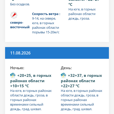
Без осадков.
°C
На юге, в горных
Скорость ветра :
районах области
9-14, на севере,
дождь, гроза.
северо-
юге, в горных
восточный
районах области
порывы 15-20м/с
11.08.2026
Ночью:
День:
+20+25, в горных
+32+37, в горных
районах области
районах области
+10+15 °C
+22+27 °C
На юге, в горных районах
На юге, в горных районах
области дождь, гроза, в
области дождь, гроза, в
горных районах
горных районах
временами сильный
временами сильный
дождь, град, шквал.
дождь, град, шквал.