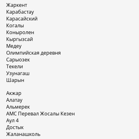
Жаркент
Карабастау
Карасайский
Когалы
Коныролен
Кыргызсай
Медеу
Олимпийская деревня
Сарыозек
Текели
Узунагаш
Шарын
Акжар
Алатау
Альмерек
АМС Перевал Жосалы Кезен
Аул 4
Достык
Жаланашколь