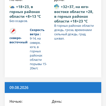
+18+23, в
+32+37, на юго-
горных районах
востоке области +28,
области +8+13 °C
в горных районах
Без осадков.
области +18+23 °C
В горных районах области
Скорость
дождь, гроза, временами
ветра :
сильный дождь, град,
северо-
9-14, на
шквал.
восточный
севере,
юге, в
горных
районах
области
порывы 15-
20м/с
09.08.2026
Ночью:
День: