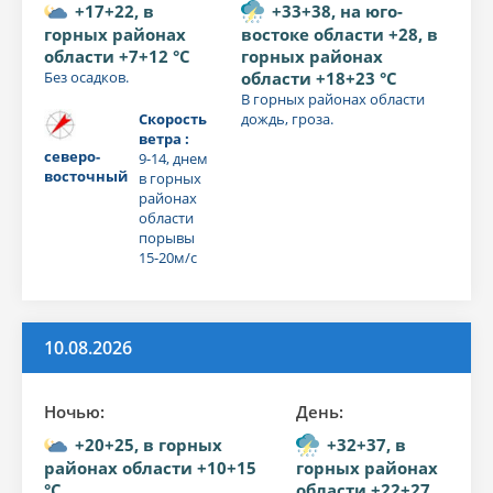
+17+22, в
+33+38, на юго-
горных районах
востоке области +28, в
области +7+12 °C
горных районах
Без осадков.
области +18+23 °C
В горных районах области
Скорость
дождь, гроза.
ветра :
северо-
9-14, днем
восточный
в горных
районах
области
порывы
15-20м/с
10.08.2026
Ночью:
День:
+20+25, в горных
+32+37, в
районах области +10+15
горных районах
°C
области +22+27