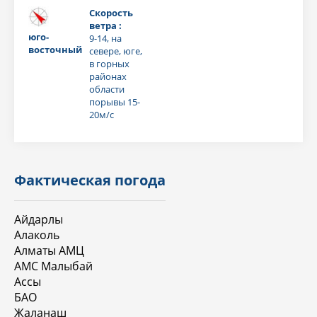
Скорость
ветра :
юго-
9-14, на
восточный
севере, юге,
в горных
районах
области
порывы 15-
20м/с
Фактическая погода
Айдарлы
Алаколь
Алматы АМЦ
АМС Малыбай
Ассы
БАО
Жаланаш