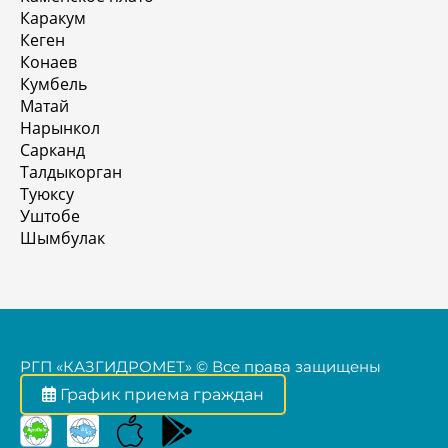
Каракум
Кеген
Конаев
Кумбель
Матай
Нарынкол
Сарканд
Талдыкорган
Туюксу
Уштобе
Шымбулак
РГП «КАЗГИДРОМЕТ» © Все права защищены
График приема граждан