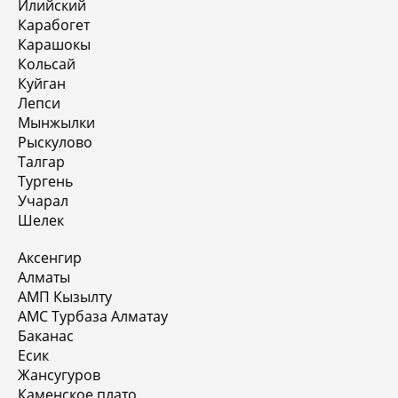
Илийский
Карабогет
Карашокы
Кольсай
Куйган
Лепси
Мынжылки
Рыскулово
Талгар
Тургень
Учарал
Шелек
Аксенгир
Алматы
АМП Кызылту
АМС Турбаза Алматау
Баканас
Есик
Жансугуров
Каменское плато