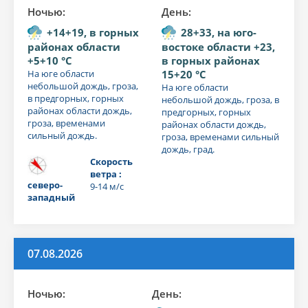
Ночью:
День:
+14+19, в горных
28+33, на юго-
районах области
востоке области +23,
+5+10 °C
в горных районах
На юге области
15+20 °C
небольшой дождь, гроза,
На юге области
в предгорных, горных
небольшой дождь, гроза, в
районах области дождь,
предгорных, горных
гроза, временами
районах области дождь,
сильный дождь.
гроза, временами сильный
дождь, град.
Скорость
ветра :
северо-
9-14 м/с
западный
07.08.2026
Ночью:
День: