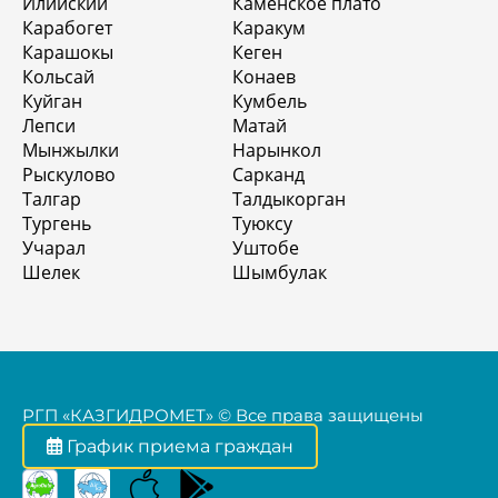
Илийский
Каменское плато
Карабогет
Каракум
Карашокы
Кеген
Кольсай
Конаев
Куйган
Кумбель
Лепси
Матай
Мынжылки
Нарынкол
Рыскулово
Сарканд
Талгар
Талдыкорган
Тургень
Туюксу
Учарал
Уштобе
Шелек
Шымбулак
РГП «КАЗГИДРОМЕТ» © Все права защищены
График приема граждан