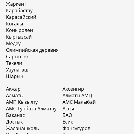
Жаркент
Карабастау
Карасайский
Когалы
Коныролен
Кыргызсай
Медеу
Олимпийская деревня
Сарыозек
Текели
Узунагаш
Шарын
Акжар
Аксенгир
Алматы
Алматы АМЦ
АМП Кызылту
АМС Малыбай
АМС Турбаза Алматау
Ассы
Баканас
БАО
Достык
Есик
Жаланашколь
Жансугуров