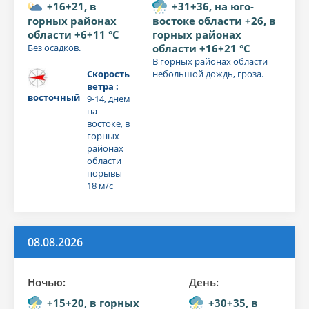
+16+21, в
+31+36, на юго-
горных районах
востоке области +26, в
области +6+11 °C
горных районах
Без осадков.
области +16+21 °C
В горных районах области
Скорость
небольшой дождь, гроза.
ветра :
восточный
9-14, днем
на
востоке, в
горных
районах
области
порывы
18 м/с
08.08.2026
Ночью:
День:
+15+20, в горных
+30+35, в