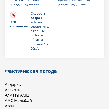
дождь, град, шквал.
дождь, град, шквал.
Скорость
ветра :
юго-
9-14, на
восточный
севере, юге,
в горных
районах
области
порывы 15-
20м/с
Фактическая погода
Айдарлы
Алаколь
Алматы АМЦ
АМС Малыбай
Ассы