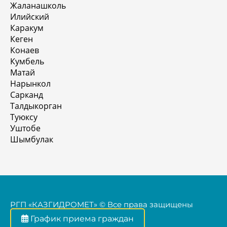
Жаланашколь
Илийский
Каракум
Кеген
Конаев
Кумбель
Матай
Нарынкол
Сарканд
Талдыкорган
Туюксу
Уштобе
Шымбулак
РГП «КАЗГИДРОМЕТ» © Все права защищены
График приема граждан