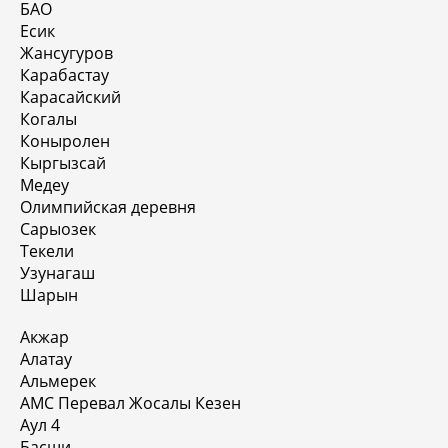
БАО
Есик
Жансугуров
Карабастау
Карасайский
Когалы
Коныролен
Кыргызсай
Медеу
Олимпийская деревня
Сарыозек
Текели
Узунагаш
Шарын
Акжар
Алатау
Альмерек
АМС Перевал Жосалы Кезен
Аул 4
Басши