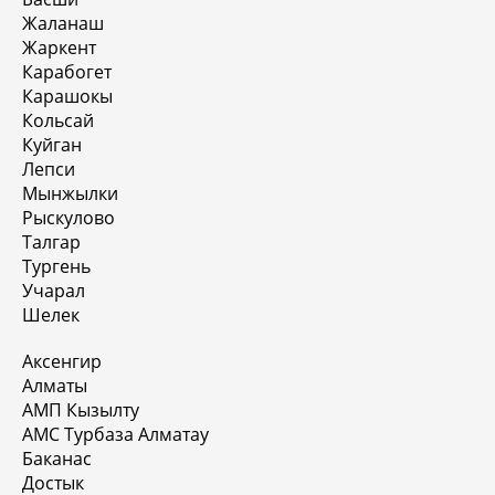
Жаланаш
Жаркент
Карабогет
Карашокы
Кольсай
Куйган
Лепси
Мынжылки
Рыскулово
Талгар
Тургень
Учарал
Шелек
Аксенгир
Алматы
АМП Кызылту
АМС Турбаза Алматау
Баканас
Достык