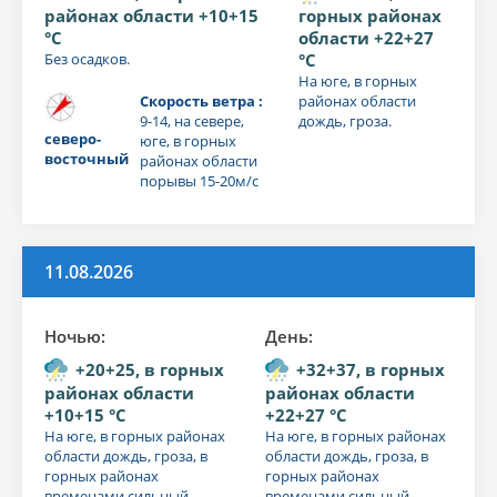
районах области +10+15
горных районах
°C
области +22+27
Без осадков.
°C
На юге, в горных
Скорость ветра :
районах области
9-14, на севере,
дождь, гроза.
северо-
юге, в горных
восточный
районах области
порывы 15-20м/с
11.08.2026
Ночью:
День:
+20+25, в горных
+32+37, в горных
районах области
районах области
+10+15 °C
+22+27 °C
На юге, в горных районах
На юге, в горных районах
области дождь, гроза, в
области дождь, гроза, в
горных районах
горных районах
временами сильный
временами сильный