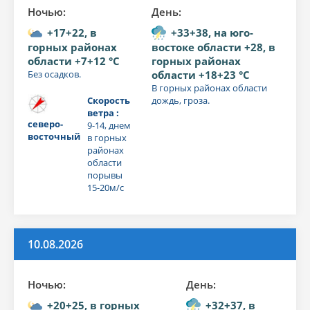
Ночью:
День:
+17+22, в
+33+38, на юго-
горных районах
востоке области +28, в
области +7+12 °C
горных районах
Без осадков.
области +18+23 °C
В горных районах области
Скорость
дождь, гроза.
ветра :
северо-
9-14, днем
восточный
в горных
районах
области
порывы
15-20м/с
10.08.2026
Ночью:
День:
+20+25, в горных
+32+37, в