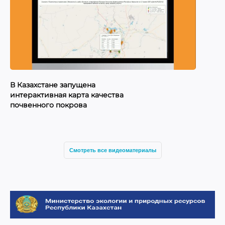
В Казахстане запущена
В 
интерактивная карта качества
ин
почвенного покрова
ра
те
29.09.2025
17
Смотреть все видеоматериалы