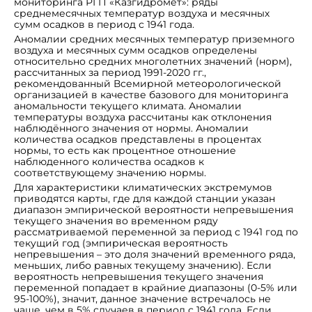
мониторинга РГП «Казгидромет»: ряды
среднемесячных температур воздуха и месячных
сумм осадков в период с 1941 года.
Аномалии средних месячных температур приземного
воздуха и месячных сумм осадков определены
относительно средних многолетних значений (норм),
рассчитанных за период 1991‑2020 гг.,
рекомендованный Всемирной метеорологической
организацией в качестве базового для мониторинга
аномальности текущего климата. Аномалии
температуры воздуха рассчитаны как отклонения
наблюдённого значения от нормы. Аномалии
количества осадков представлены в процентах
нормы, то есть как процентное отношение
наблюденного количества осадков к
соответствующему значению нормы.
Для характеристики климатических экстремумов
приводятся карты, где для каждой станции указан
диапазон эмпирической вероятности непревышения
текущего значения во временном ряду
рассматриваемой переменной за период с 1941 год по
текущий год (эмпирическая вероятность
непревышения – это доля значений временного ряда,
меньших, либо равных текущему значению). Если
вероятность непревышения текущего значения
переменной попадает в крайние диапазоны (0‑5% или
95‑100%), значит, данное значение встречалось не
чаще, чем в 5% случаев в период с 1941 года. Если