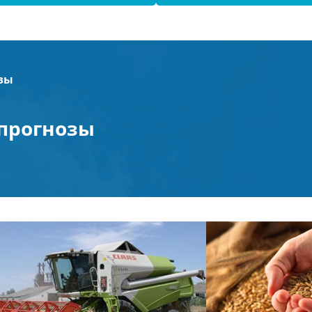
зы
прогнозы