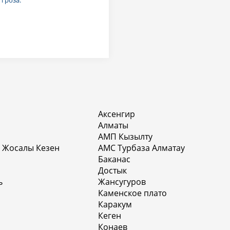
Аксенгир
Алматы
АМП Кызылту
 Жосалы Кезен
АМС Турбаза Алматау
Баканас
Достык
ь
Жансугуров
Каменское плато
Каракум
Кеген
Конаев