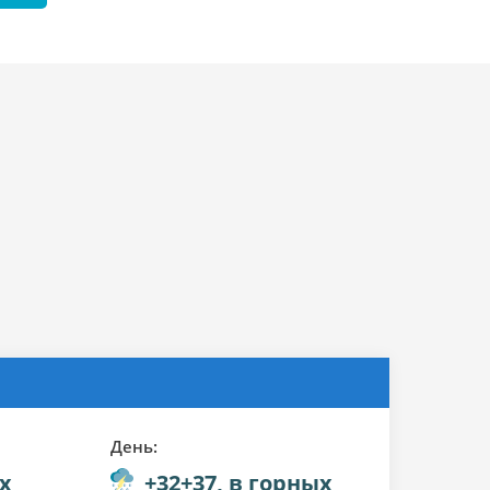
День:
х
+32+37, в горных