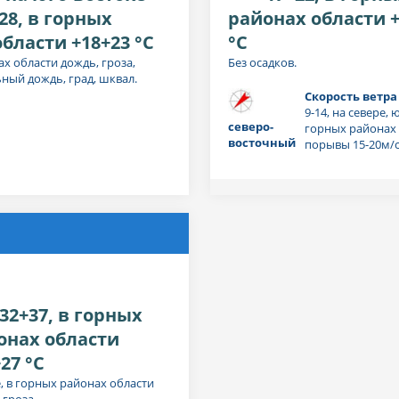
28, в горных
районах области +
бласти +18+23 °C
°C
х области дождь, гроза,
Без осадков.
ный дождь, град, шквал.
Скорость ветра 
9-14, на севере, ю
северо-
горных районах 
восточный
порывы 15-20м/
:
32+37, в горных
онах области
27 °C
, в горных районах области
 гроза.