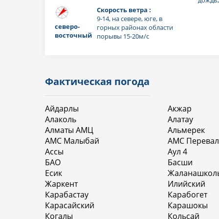
Скорость ветра :
9-14, на севере, юге, в
северо-
горных районах области
восточный
порывы 15-20м/с
Фактическая погода
Айдарлы
Акжар
Алаколь
Алатау
Алматы АМЦ
Альмерек
АМС Малыбай
АМС Перевал
Ассы
Аул 4
БАО
Басши
Есик
Жаланашкол
Жаркент
Илийский
Карабастау
Карабогет
Карасайский
Карашокы
Когалы
Кольсай