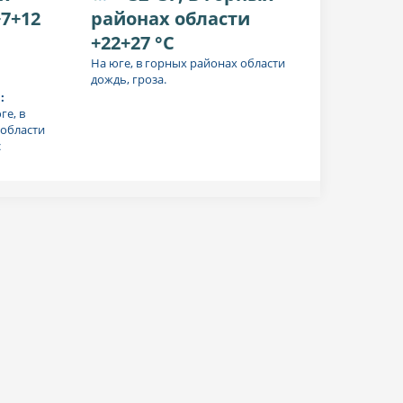
7+12
районах области
+22+27 °C
На юге, в горных районах области
дождь, гроза.
:
ге, в
области
с