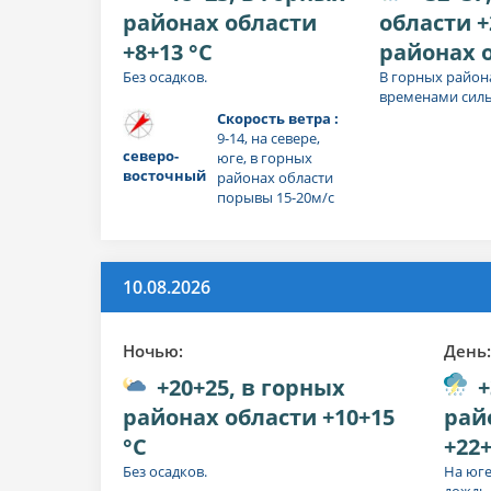
районах области
области +
+8+13 °C
районах о
Без осадков.
В горных района
временами силь
Скорость ветра :
9-14, на севере,
северо-
юге, в горных
восточный
районах области
порывы 15-20м/с
10.08.2026
Ночью:
День
+20+25, в горных
+
районах области +10+15
рай
°C
+22+
Без осадков.
На юге
дождь,