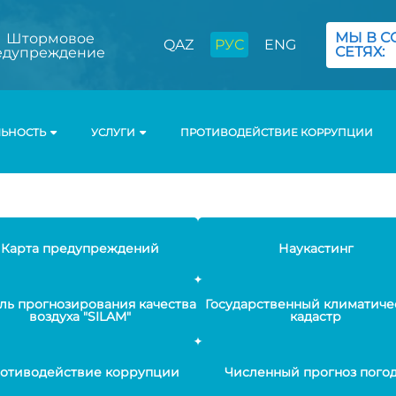
МЫ В С
Штормовое
QAZ
РУС
ENG
СЕТЯХ:
едупреждение
ЛЬНОСТЬ
УСЛУГИ
ПРОТИВОДЕЙСТВИЕ КОРРУПЦИИ
Карта предупреждений
Наукастинг
ль прогнозирования качества
Государственный климатиче
воздуха "SILAM"
кадастр
отиводействие коррупции
Численный прогноз пого