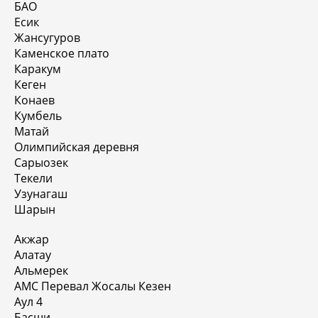
БАО
Есик
Жансугуров
Каменское плато
Каракум
Кеген
Конаев
Кумбель
Матай
Олимпийская деревня
Сарыозек
Текели
Узунагаш
Шарын
Акжар
Алатау
Альмерек
АМС Перевал Жосалы Кезен
Аул 4
Басши