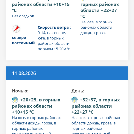
районах области +10+15
горных районах
°C
области +22+27
Без осадков.
°C
На юге, в горных
Скорость ветра :
районах области
9-14, на севере,
дождь, гроза.
северо-
юге, в горных
восточный
районах области
порывы 15-20м/с
11.08.2026
Ночью:
День:
+20+25, в горных
+32+37, в горных
районах области
районах области
+10+15 °C
+22+27 °C
На юге, в горных районах
На юге, в горных районах
области дождь, гроза, в
области дождь, гроза, в
горных районах
горных районах
временами сильный
временами сильный