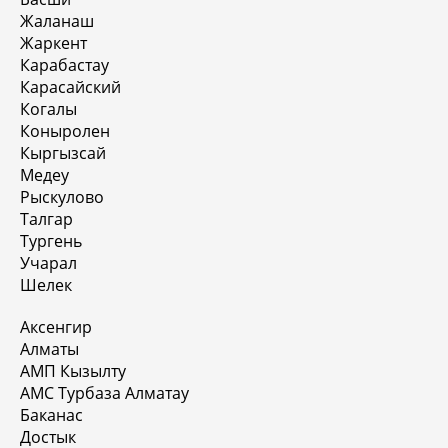
Жаланаш
Жаркент
Карабастау
Карасайский
Когалы
Коныролен
Кыргызсай
Медеу
Рыскулово
Талгар
Тургень
Учарал
Шелек
Аксенгир
Алматы
АМП Кызылту
АМС Турбаза Алматау
Баканас
Достык