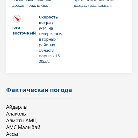
дождь, град, шквал.
дождь, град, шквал.
Скорость
ветра :
юго-
9-14, на
восточный
севере, юге,
в горных
районах
области
порывы 15-
20м/с
Фактическая погода
Айдарлы
Алаколь
Алматы АМЦ
АМС Малыбай
Ассы