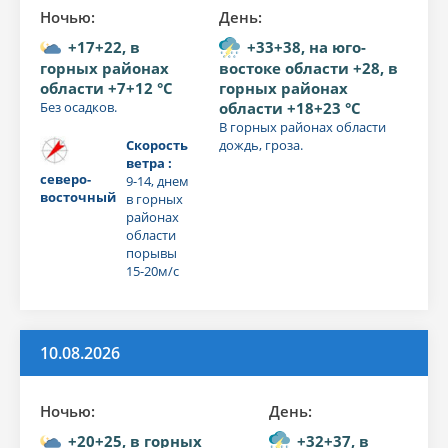
Ночью:
День:
+17+22, в
+33+38, на юго-
горных районах
востоке области +28, в
области +7+12 °C
горных районах
Без осадков.
области +18+23 °C
В горных районах области
Скорость
дождь, гроза.
ветра :
северо-
9-14, днем
восточный
в горных
районах
области
порывы
15-20м/с
10.08.2026
Ночью:
День:
+20+25, в горных
+32+37, в