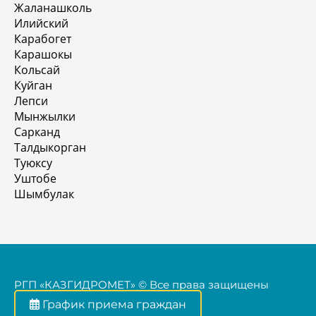
Жаланашколь
Илийский
Карабогет
Карашокы
Кольсай
Куйган
Лепси
Мынжылки
Сарканд
Талдыкорган
Туюксу
Уштобе
Шымбулак
РГП «КАЗГИДРОМЕТ» © Все права защищены
График приема граждан