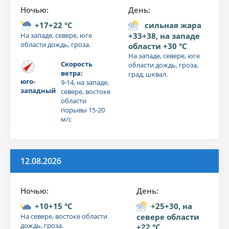
Ночью:
День:
+17+22 °C
сильная жара
На западе, севере, юге
+33+38, на западе
области дождь, гроза.
области +30 °C
На западе, севере, юге
Скорость
области дождь, гроза,
ветра:
град, шквал.
юго-
9-14, на западе,
западный
севере, востоке
области
порывы 15-20
м/с
12.08.2026
Ночью:
День:
+10+15 °C
+25+30, на
На севере, востоке области
севере области
дождь, гроза.
+22 °C