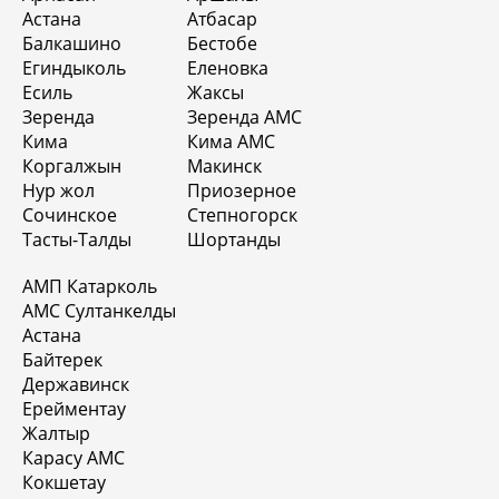
Астана
Атбасар
Балкашино
Бестобе
Егиндыколь
Еленовка
Есиль
Жаксы
Зеренда
Зеренда АМС
Кима
Кима АМС
Коргалжын
Макинск
Нур жол
Приозерное
Сочинское
Степногорск
Тасты-Талды
Шортанды
АМП Катарколь
АМС Султанкелды
Астана
Байтерек
Державинск
Ерейментау
Жалтыр
Карасу АМС
Кокшетау