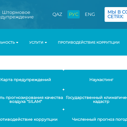
МЫ В С
Штормовое
QAZ
РУС
ENG
СЕТЯХ:
едупреждение
ЛЬНОСТЬ
УСЛУГИ
ПРОТИВОДЕЙСТВИЕ КОРРУПЦИИ
Карта предупреждений
Наукастинг
ль прогнозирования качества
Государственный климатиче
воздуха "SILAM"
кадастр
отиводействие коррупции
Численный прогноз пого