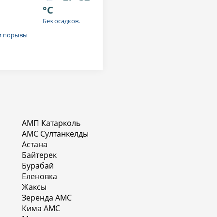
°C
Без осадков.
ти порывы
АМП Катарколь
АМС Султанкелды
Астана
Байтерек
Бурабай
Еленовка
Жаксы
Зеренда АМС
Кима АМС