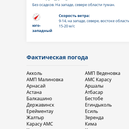
Без осадков. На западе, севере области туман.
Скорость ветра:
9-14, на западе, севере, востоке облас
юго-
15-20 м/с
западный
Фактическая погода
Акколь
АМП Веденовка
АМП Малиновка
АМС Карасу
Арнасай
Аршалы
Астана
Атбасар
Балкашино
Бестобе
Державинск
Егиндыколь
Ерейментау
Есиль
Жалтыр
Зеренда
Карасу АМС
Кима