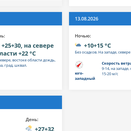
13.08.2026
нь:
Ночью:
+25+30, на севере
+10+15 °C
ласти +22 °C
Без осадков. На западе, севере
севере, востоке области дождь,
Скорость ветр
а, град, шквал.
9-14, на западе
юго-
15-20 м/с
западный
День:
+27+32