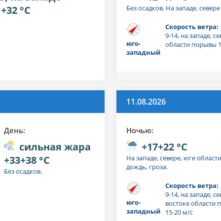
+32 °C
Без осадков. На западе, севере
Скорость ветра:
9-14, на западе, с
юго-
области порывы 1
западный
11.08.2026
День:
Ночью:
сильная жара
+17+22 °C
+33+38 °C
На западе, севере, юге област
дождь, гроза.
Без осадков.
Скорость ветра:
9-14, на западе, се
юго-
востоке области
западный
15-20 м/с