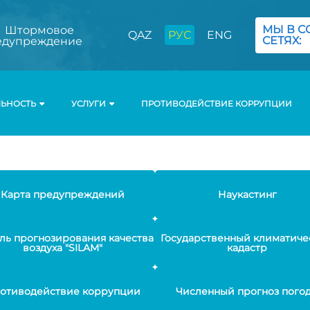
МЫ В С
Штормовое
QAZ
РУС
ENG
СЕТЯХ:
едупреждение
ЛЬНОСТЬ
УСЛУГИ
ПРОТИВОДЕЙСТВИЕ КОРРУПЦИИ
Карта предупреждений
Наукастинг
ль прогнозирования качества
Государственный климатиче
воздуха "SILAM"
кадастр
отиводействие коррупции
Численный прогноз пого