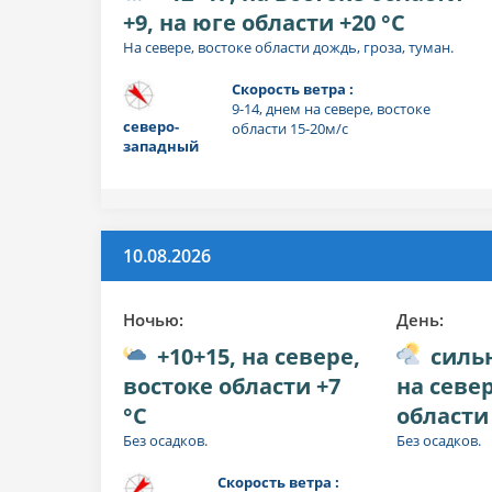
+9, на юге области +20 °C
На севере, востоке области дождь, гроза, туман.
Скорость ветра :
9-14, днем на севере, востоке
северо-
области 15-20м/с
западный
10.08.2026
Ночью:
День:
+10+15, на севере,
сильн
востоке области +7
на север
°C
области 
Без осадков.
Без осадков.
Скорость ветра :