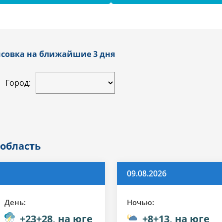
исовка на ближайшие 3 дня
Город:
 область
09.08.2026
День:
Ночью:
+23+28, на юге
+8+13, на юге