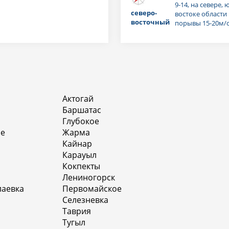
9-14, на севере, ю
северо-
востоке области
восточный
порывы 15-20м/
Актогай
Баршатас
Глубокое
бе
Жарма
Кайнар
Карауыл
Кокпекты
Лениногорск
аевка
Первомайское
Селезневка
Таврия
Тугыл