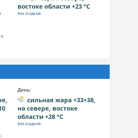
востоке области +23 °C
и
Без осадков.
:
ге
День:
ре,
сильная жара +33+38,
10
на севере, востоке
области +28 °C
Без осадков.
: