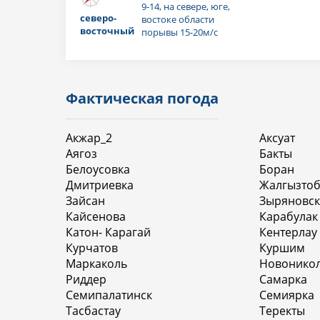
9-14, на севере, юге,
северо-
востоке области
восточный
порывы 15-20м/с
Фактическая погода
Акжар_2
Аксуат
Аягоз
Бакты
Белоусовка
Боран
Дмитриевка
Жалгызто
Зайсан
Зыряновск
Кайсенова
Карабулак
Катон- Карагай
Кентерлау
Курчатов
Куршим
Маркаколь
Новоникол
Риддер
Самарка
Семипалатинск
Семиярка
Тасбастау
Теректы