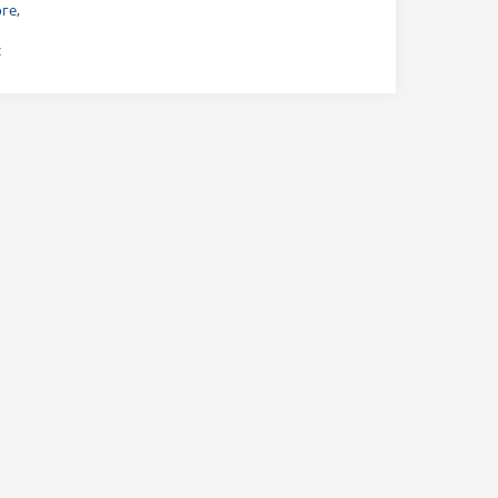
ге,
с