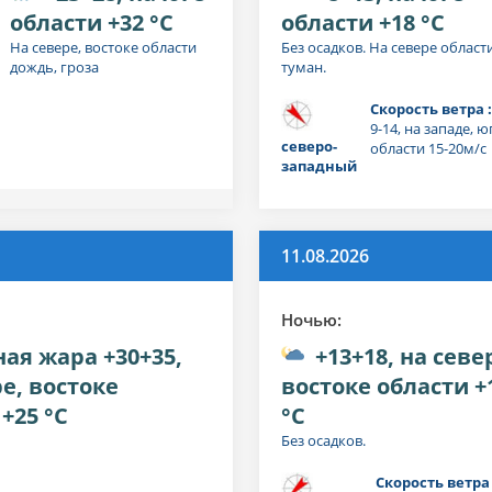
области +32 °C
области +18 °C
На севере, востоке области
Без осадков. На севере област
дождь, гроза
туман.
Скорость ветра 
9-14, на западе, ю
северо-
области 15-20м/с
западный
11.08.2026
Ночью:
ая жара +30+35,
+13+18, на севе
е, востоке
востоке области +
+25 °C
°C
Без осадков.
Скорость ветра 