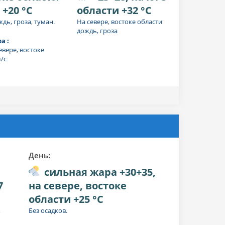
 +20 °C
области +32 °C
дь, гроза, туман.
На севере, востоке области
дождь, гроза
а :
севере, востоке
/с
День:
сильная жара +30+35,
7
на севере, востоке
области +25 °C
,
Без осадков.