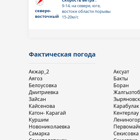
9-14, на севере, юге,
северо-
востоке области порывы
восточный
15-20м/с
Фактическая погода
Акжар_2
Аксуат
Аягоз
Бакты
Белоусовка
Боран
Дмитриевка
Жалгызто
Зайсан
Зыряновск
Кайсенова
Карабулак
Катон- Карагай
Кентерлау
Куршим
Лениногор
Новониколаевка
Первомай
Самарка
Секисовка