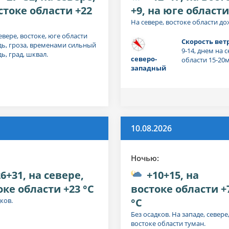
стоке области +22
+9, на юге области
На севере, востоке области дож
евере, востоке, юге области
Скорость ветр
ь, гроза, временами сильный
9-14, днем на 
ь, град, шквал.
северо-
области 15-20м
западный
10.08.2026
Ночью:
6+31, на севере,
+10+15, на
оке области +23 °C
востоке области +
ков.
°C
Без осадков. На западе, севере
востоке области туман.