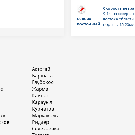
Скорость ветра 
9-14, на севере, ю
северо-
востоке области
восточный
порывы 15-20м/
Актогай
Баршатас
Глубокое
бе
Жарма
Кайнар
Карауыл
Курчатов
ск
Маркаколь
ское
Риддер
Селезневка