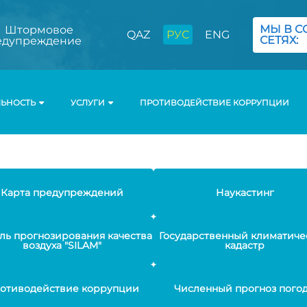
МЫ В С
Штормовое
QAZ
РУС
ENG
СЕТЯХ:
едупреждение
ЛЬНОСТЬ
УСЛУГИ
ПРОТИВОДЕЙСТВИЕ КОРРУПЦИИ
Карта предупреждений
Наукастинг
ль прогнозирования качества
Государственный климатиче
воздуха "SILAM"
кадастр
отиводействие коррупции
Численный прогноз пого