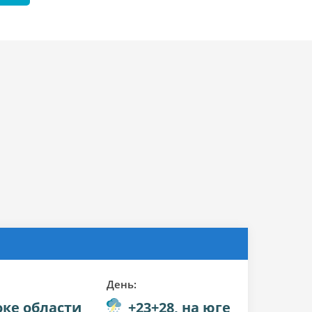
День:
оке области
+23+28, на юге