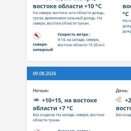
востоке области +10 °C
во
На севере, востоке, юге области дождь,
°C
гроза, временами сильный дождь. На
На с
севере, востоке области туман.
дожд
дожд
Скорость ветра :
9-14, на западе, севере,
северо-
востоке области 15-20 м/с
западный
09.08.2026
Ночью:
День:
+10+15, на востоке
+2
области +7 °C
вост
Без осадков. На западе, севере, востоке
Без осад
области туман.
Скорость ветра :