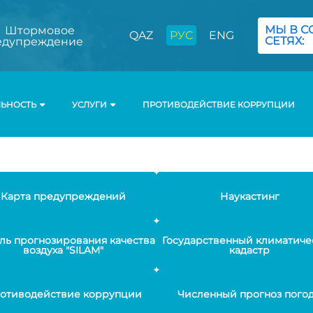
МЫ В С
Штормовое
QAZ
РУС
ENG
СЕТЯХ:
едупреждение
ЛЬНОСТЬ
УСЛУГИ
ПРОТИВОДЕЙСТВИЕ КОРРУПЦИИ
Карта предупреждений
Наукастинг
ль прогнозирования качества
Государственный климатиче
воздуха "SILAM"
кадастр
отиводействие коррупции
Численный прогноз пого