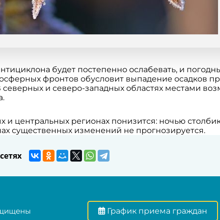
 антициклона будет постепенно ослабевать, и погод
осферных фронтов обусловит выпадение осадков пр
 северных и северо-западных областях местами во
.
и центральных регионах понизится: ночью столбики 
онах существенных изменений не прогнозируется.
сетях
ащищены
График приема граждан