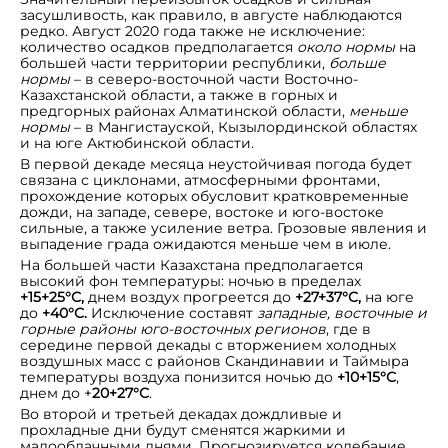
засушливость, как правило, в августе наблюдаются
редко. Август 2020 года также не исключение:
количество осадков предполагается
около нормы
на
большей части территории республики,
больше
нормы
– в северо-восточной части Восточно-
Казахстанской области, а также в горных и
предгорных районах Алматинской области,
меньше
нормы
– в Мангистауской, Кызылординской областях
и на юге Актюбинской области.
В первой декаде месяца неустойчивая погода будет
связана с циклонами, атмосферными фронтами,
прохождение которых обусловит кратковременные
дожди, на западе, севере, востоке и юго-востоке
сильные, а также усиление ветра. Грозовые явления и
выпадение града ожидаются меньше чем в июле.
На большей части Казахстана предполагается
высокий фон температуры: ночью в пределах
+15+25°С,
днем воздух прогреется до
+27+37°С,
на юге
до
+40°С.
Исключение составят
западные, восточные и
горные районы юго-восточных регионов
, где в
середине первой декады с вторжением холодных
воздушных масс с районов Скандинавии и Таймыра
температуры воздуха понизится ночью до
+10+15°С
,
днем до +
20+27°С
.
Во второй и третьей декадах дождливые и
прохладные дни будут сменятся жаркими и
малооблачными днями. Прогнозируется колебание