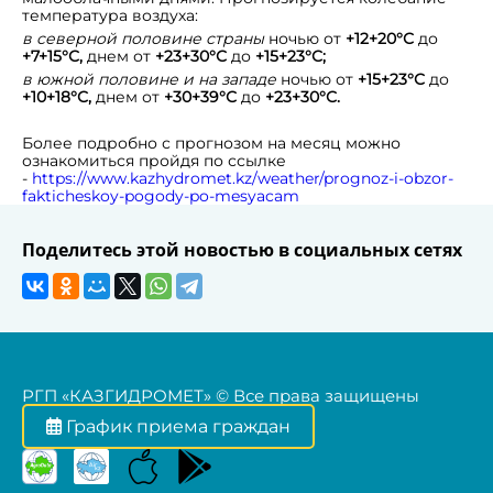
температура воздуха:
в северной половине
страны
ночью от
+12+20°С
до
+7+15°С,
днем от
+23+30°С
до
+15+23°С;
в южной половине
и на западе
ночью от
+15+23°С
до
+10+18°С,
днем от
+30+39°С
до
+23+30°С.
Более подробно с прогнозом на месяц можно
ознакомиться пройдя по ссылке
-
https://www.kazhydromet.kz/weather/prognoz-i-obzor-
fakticheskoy-pogody-po-mesyacam
Поделитесь этой новостью в социальных сетях
РГП «КАЗГИДРОМЕТ» © Все права защищены
График приема граждан