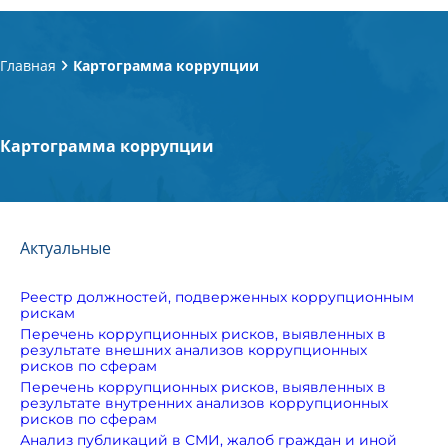
Главная
Картограмма коррупции
Картограмма коррупции
Актуальные
Реестр должностей, подверженных коррупционным
рискам
Перечень коррупционных рисков, выявленных в
результате внешних анализов коррупционных
рисков по сферам
Перечень коррупционных рисков, выявленных в
результате внутренних анализов коррупционных
рисков по сферам
Анализ публикаций в СМИ, жалоб граждан и иной