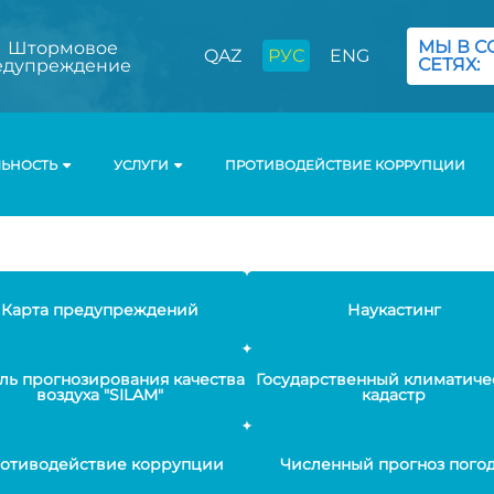
МЫ В С
Штормовое
QAZ
РУС
ENG
СЕТЯХ:
едупреждение
ЛЬНОСТЬ
УСЛУГИ
ПРОТИВОДЕЙСТВИЕ КОРРУПЦИИ
Карта предупреждений
Наукастинг
ль прогнозирования качества
Государственный климатиче
воздуха "SILAM"
кадастр
отиводействие коррупции
Численный прогноз пого