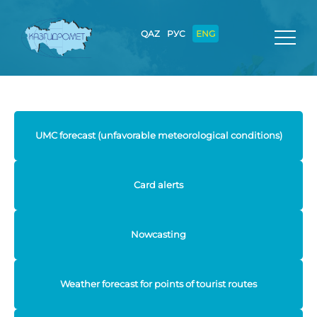
QAZ
РУС
ENG
UMC forecast (unfavorable meteorological conditions)
Card alerts
Nowcasting
Weather forecast for points of tourist routes