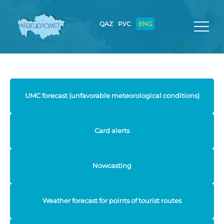
QAZ
РУС
ENG
UMC forecast (unfavorable meteorological conditions)
Card alerts
Nowcasting
Weather forecast for points of tourist routes