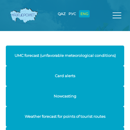
QAZ
РУС
ENG
UMC forecast (unfavorable meteorological conditions)
Card alerts
Nowcasting
Weather forecast for points of tourist routes