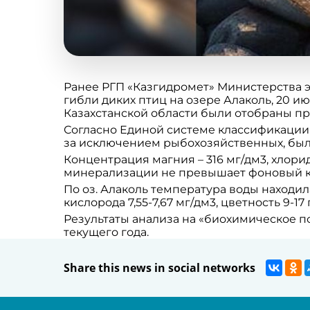
Ранее РГП «Казгидромет» Министерства э
гибли диких птиц на озере Алаколь, 20 
Казахстанской области были отобраны пр
Согласно Единой системе классификации 
за исключением рыбохозяйственных, бы
Концентрация магния – 316 мг/дм3, хлори
минерализации не превышает фоновый кл
По оз. Алаколь температура воды находила
кислорода 7,55-7,67 мг/дм3, цветность 9-17 
Результаты анализа на «биохимическое п
текущего года.
Share this news in social networks