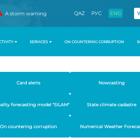
QAZ
РУС
ENG
A storm warning
CTIVITY
SERVICES
ON COUNTERING CORRUPTION
S
Card alerts
Nowcasting
uality forecasting model "SILAM"
State climate cadastre
On countering corruption
Numerical Weather Foreca