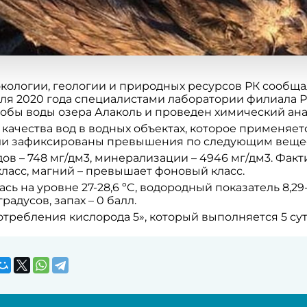
кологии, геологии и природных ресурсов РК сообщал
июля 2020 года специалистами лаборатории филиала 
обы воды озера Алаколь и проведен химический анал
качества вод в водных объектах, которое применяет
ли зафиксированы превышения по следующим вещест
дов – 748 мг/дм3, минерализации – 4946 мг/дм3. Фак
асс, магний – превышает фоновый класс.
сь на уровне 27-28,6 ºC, водородный показатель 8,29
градусов, запах – 0 балл.
отребления кислорода 5», который выполняется 5 су