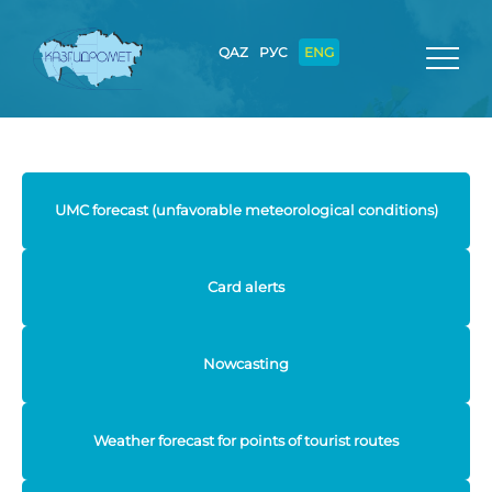
QAZ
РУС
ENG
UMC forecast (unfavorable meteorological conditions)
Card alerts
Nowcasting
Weather forecast for points of tourist routes