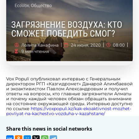
Vox Populi опубликовал интервью с Генеральным
директором РГП «Казгидромет» Данарой Алимбаевой
и экоактивистом Павлом Александровым и получил
ответы на вопросы, кто главные загрязнители Алматы
и почему каждый человек обязан обращать внимание
на состояние окружающей среды. Интервью доступно
по ссылке
https://voxpopuli.kz/kak-ekoaktivnost-mozhet-
povliyat-na-kachestvo-vozduha-v-kazahstane/
Share this news in social networks