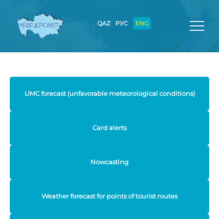
QAZ
РУС
ENG
UMC forecast (unfavorable meteorological conditions)
Card alerts
Nowcasting
Weather forecast for points of tourist routes