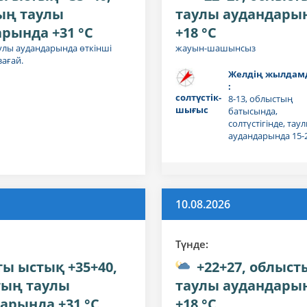
ың таулы
таулы аудандары
рында +31 °C
+18 °C
улы аудандарында өткінші
жауын-шашынсыз
ағай.
Желдің жылдам
:
солтүстік-
8-13, облыстың
шығыс
батысында,
солтүстігінде, тау
аудандарында 15-
10.08.2026
Түнде:
ты ыстық +35+40,
+22+27, облыст
тың таулы
таулы аудандары
арында +31 °C
+18 °C