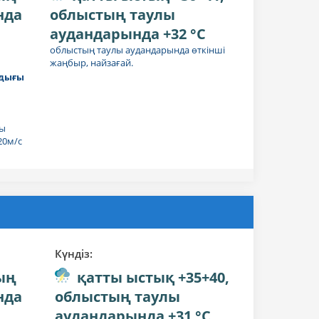
нда
облыстың таулы
аудандарында +32 °C
облыстың таулы аудандарында өткінші
жаңбыр, найзағай.
дығы
лы
20м/с
Күндiз:
ың
қатты ыстық +35+40,
нда
облыстың таулы
аудандарында +31 °C