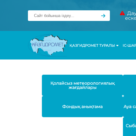
Дау
еск
ҚАЗГИДРОМЕТ ТУРАЛЫ
ІС-ША
Қолайсыз метеорологиялық
жағдайлары
Фондық анықтама
Ауа с
Сыба