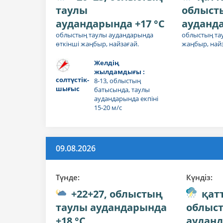
таулы
облыст
аудандарында +17 °C
ауданда
облыстың таулы аудандарында
облыстың та
өткінші жаңбыр, найзағай.
жаңбыр, найз
Желдің
жылдамдығы :
солтүстік-
8-13, облыстың
шығыс
батысында, таулы
аудандарында екпіні
15-20 м/с
09.08.2026
Түнде:
Күндiз:
+22+27, облыстың
қат
таулы аудандарында
облыс
+18 °C
ауданд