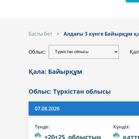
Басты бет
Алдағы 3 күнге Байырқұм 
Облыс:
Қал
Қала: Байырқұм
Облыс: Түркістан облысы
07.08.2026
Түнде:
Күндiз:
+20+25, облыстың
қатт