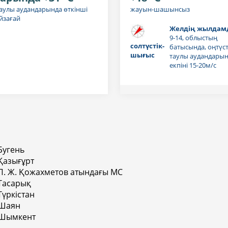
аулы аудандарында өткінші
жауын-шашынсыз
йзағай
Желдің жылдамд
9-14, облыстың
солтүстік-
батысында, оңтүсті
шығыс
таулы аудандары
екпіні 15-20м/с
Бугень
Қазығұрт
П. Ж. Қожахметов атындағы МС
Тасарық
Түркістан
Шаян
Шымкент