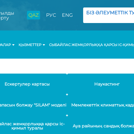
БІЗ ӘЛЕУМЕТТІК ТУ
ылды
QAZ
РУС
ENG
ерту
РАЛАР
ҚЫЗМЕТТЕР
СЫБАЙЛАС ЖЕМҚОРЛЫҚҚА ҚАРСЫ ІС-ҚИМ
Ескертулер картасы
Наукастинг
апасын болжау "SILAM" моделі
Мемлекеттік климаттық кад
йлас жемқорлыққа қарсы іс-
Ауа райының сандық болж
қимыл туралы