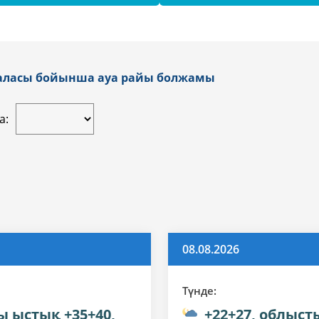
қаласы бойынша ауа райы болжамы
а:
08.08.2026
Түнде:
ы ыстық +35+40,
+22+27, облыст