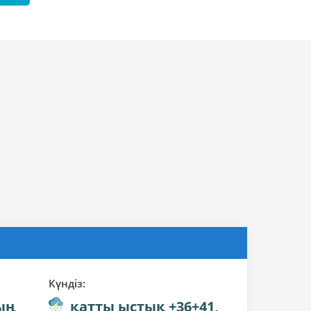
Күндiз:
ың
қатты ыстық +36+41,