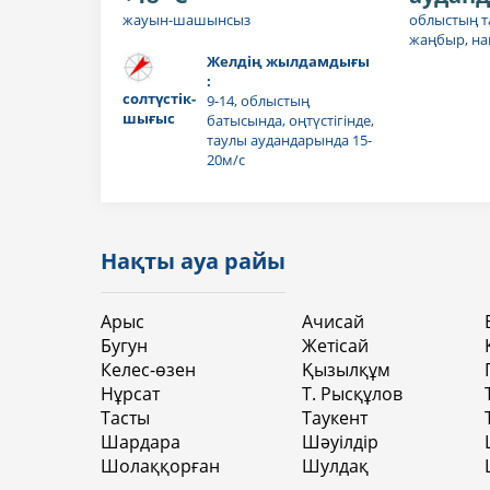
жауын-шашынсыз
облыстың т
жаңбыр, на
Желдің жылдамдығы
:
солтүстік-
9-14, облыстың
шығыс
батысында, оңтүстігінде,
таулы аудандарында 15-
20м/с
Нақты ауа райы
Арыс
Ачисай
Бугун
Жетісай
Келес-өзен
Қызылқұм
Нұрсат
Т. Рысқұлов
Тасты
Таукент
Шардара
Шәуілдір
Шолаққорған
Шулдақ