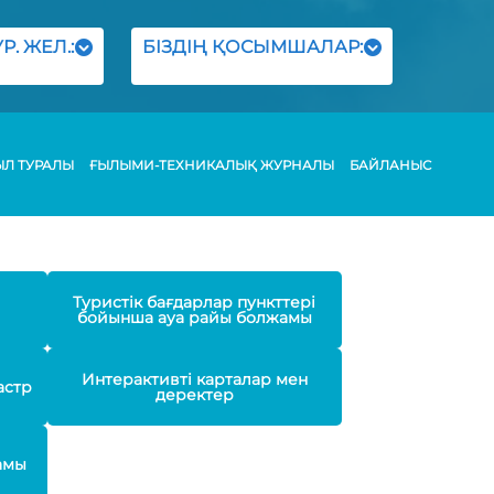
Р. ЖЕЛ.:
БІЗДІҢ ҚОСЫМШАЛАР:
ЫЛ ТУРАЛЫ
ҒЫЛЫМИ-ТЕХНИКАЛЫҚ ЖУРНАЛЫ
БАЙЛАНЫС
Туристік бағдарлар пункттері
бойынша ауа райы болжамы
Интерактивті карталар мен
астр
деректер
амы