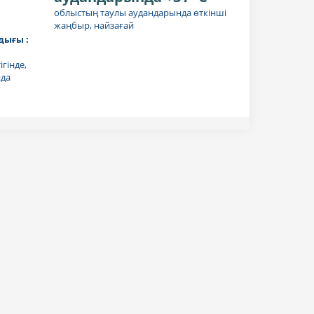
облыстың таулы аудандарында өткінші
жаңбыр, найзағай
ығы :
гінде,
нда