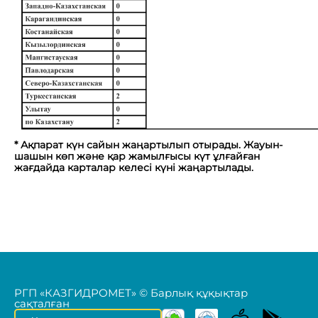
* Ақпарат күн сайын жаңартылып отырады. Жауын-
шашын көп және қар жамылғысы күт ұлғайған
жағдайда карталар келесі күні жаңартылады.
РГП «КАЗГИДРОМЕТ» © Барлық құқықтар
сақталған