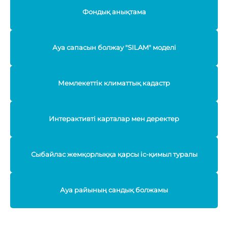
Фондық анықтама
Ауа сапасын болжау "SILAM" моделі
Мемлекеттік климаттық кадастр
Интерактивті карталар мен деректер
Сыбайлас жемқорлыққа қарсы іс-қимыл туралы
Ауа райының сандық болжамы