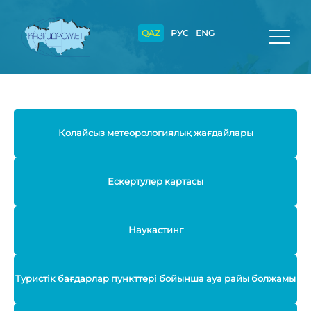
QAZ
РУС
ENG
Қолайсыз метеорологиялық жағдайлары
Ескертулер картасы
Наукастинг
Туристік бағдарлар пункттері бойынша ауа райы болжамы