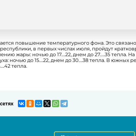
ается повышение температурного фона. Это связано
 республики, в первых числах июля, пройдут кратко
ию жары: ночью до 17….22, днем до 27…..35 тепла. На
: ночью до 15….22, днем до 30….38 тепла. В южных р
….42 тепла.
сетях