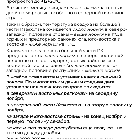
прогреется до
+12+20°С.
В течение месяца ожидается частая смена теплых
дней на морозные, особенно в северной половине
страны.
Таким образом, температура воздуха на большей
части Казахстана ожидается
около нормы
, в северо-
западной половине страны –
выше нормы
на 1°С, в
горных и предгорных районах юга, юго-востока и
востока -
ниже нормы на 1°С
.
Количество осадков на большей части РК
предполагается
около
нормы
,
в северо-восточной
половине и в горных, предгорных районах юго-
восточной части страны -
больше нормы,
в юго-
западной половине республики -
меньше нормы
.
В ноябре появляется и устанавливается снежный
покров. По многолетним данным средняя дата
установления снежного покрова приходится:
в северных и восточных
регионах
- на середину
ноября,
в центральной части Казахстана
- на вторую половину
ноября,
на западе и юго-востоке страны
- на конец ноября и
первую половину декабря,
на юге и юго-западе республики
еще позднее - на
третью декаду декабря.