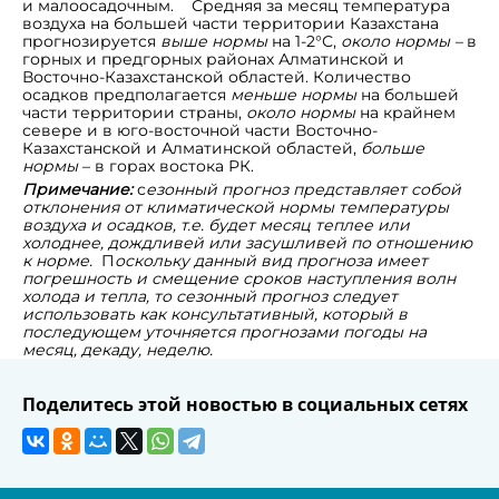
и малоосадочным. Средняя за месяц температура
воздуха на большей части территории Казахстана
прогнозируется
выше нормы
на 1-2°С,
около нормы –
в
горных и предгорных районах
Алматинской и
Восточно-Казахстанской областей. Количество
осадков предполагается
меньше нормы
на большей
части территории страны,
около нормы
на крайнем
севере и в юго-восточной части Восточно-
Казахстанской и Алматинской областей,
больше
нормы
– в горах востока РК.
Примечание:
с
езонный прогноз представляет собой
отклонения от климатической нормы температуры
воздуха и осадков, т.е. будет месяц теплее или
холоднее, дождливей или засушливей по отношению
к норме.
П
оскольку данный вид прогноза имеет
погрешность и смещение сроков наступления волн
холода и тепла, то сезонный прогноз следует
использовать как консультативный, который в
последующем уточняется прогнозами погоды на
месяц, декаду, неделю.
Поделитесь этой новостью в социальных сетях