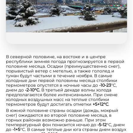
В северной половине, на востоке и в центре
республики зимняя погода прогнозируется в первой
половине месяца. Осадки (преимущественно снег),
порывистый ветер с метелью, а также гололед и
туман будут частыми в течение ноября. В самые
холодные дни первой половины месяца столбики
термометров опустятся в ночные часы до
-10-23
°С,
днем до
-2-10°С.
В третьей декаде волны холода
предполагаются более интенсивными.
При
смене
холодных воздушных масс на теплые
столбики
термометров
будут достигать отметки
+5+12°С
.
В южной половине страны осадки (дождь, мокрый
снег) ожидаются во второй половине месяца, в
горных районах возможно раньше. При этом
температурный фон понизится ночью до
-5-12
°С, днем
до
-1+5
°С. В самые теплые дни юга страны днем воздух