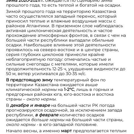
Зима 2020-2021гг.
ожидается по сценарию зимы
прошлого года, то есть теплой и богатой на осадки.
Зимой прошлого года на территорию Казахстана
часто осуществлялся западный перенос, который
приносил теплые и влажные воздушные массы с
районов Атлантики. В приземном слое наблюдалась
активная циклоническая деятельность и частое
прохождение атмосферных фронтов, в связи с чем на
большей части республики выпадали обильные
осадки. Наибольшее влияние этой деятельности
проявилось на северо-востоке и в центре страны,
серия глубоких циклонов принесли крайне
неблагоприятную погоду: отмечались частые и
сильные снегопады с метелями, которые имели
продолжительность 12-25 ч, ухудшение видимости до
50 м, ветер усиливался до 30-35 м/с.
В предстоящую зиму
температурный фон по
территории Казахстана ожидается
выше
климатической
нормы
на
1-2°С
, лишь в горных и
предгорных районах юга, юго-востока и востока
страны –
около нормы
.
В
декабре и январе
на большей части РК погода
прогнозируются осадочной, за исключением запада
республики,
в феврале
количество осадков
ожидается
больше нормы
на большей части страны
,
около нормы -
в юго-западной половине.
Начало весны, а именно
март
предполагается теплым