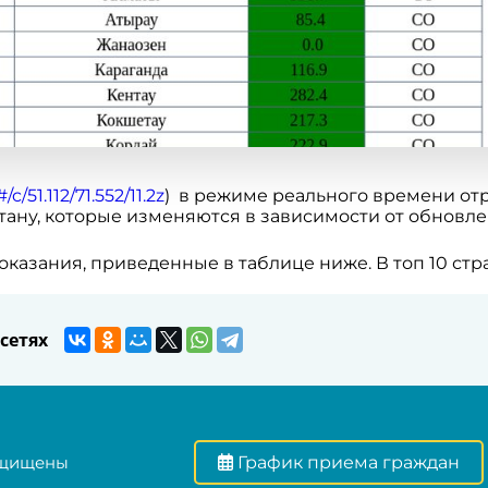
/c/51.112/71.552/11.2z
) в режиме реального времени от
тану, которые изменяются в зависимости от обновл
оказания, приведенные в таблице ниже. В топ 10 ст
сетях
ащищены
График приема граждан