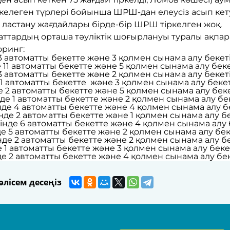
келеген түрлері бойынша ШРШ-дан елеусіз асып кету
ластану жағдайлары бірде-бір ШРШ тіркелген жоқ.
ттардың орташа тәуліктік шоғырлануы туралы ақпара
ринг:
3 автоматты бекетте және 3 қолмен сынама алу бекеті
 11 автоматты бекетте және 5 қолмен сынама алу бекет
3 автоматты бекетте және 2 қолмен сынама алу бекеті
1 автоматты бекетте және 3 қолмен сынама алу бекеті
 2 автоматты бекетте және 5 қолмен сынама алу бекет
де 1 автоматты бекетте және 2 қолмен сынама алу бек
де 4 автоматты бекетте және 4 қолмен сынама алу бе
де 2 автоматты бекетте және 1 қолмен сынама алу бе
інде 6 автоматты бекетте және 4 қолмен сынама алу б
е 5 автоматты бекетте және 2 қолмен сынама алу беке
де 2 автоматты бекетте және 2 қолмен сынама алу бе
 1 автоматты бекетте және 3 қолмен сынама алу бекет
 2 автоматты бекетте және 4 қолмен сынама алу беке
лісем десеңіз