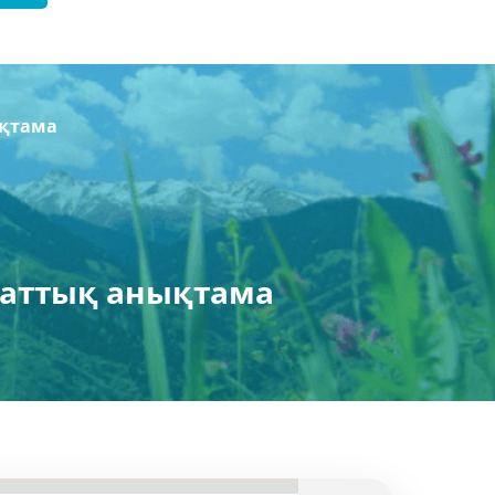
ықтама
раттық анықтама