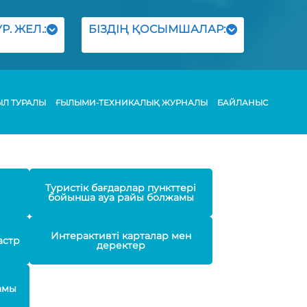
Р. ЖЕЛ.:
БІЗДІҢ ҚОСЫМШАЛАР:
ЫЛ ТУРАЛЫ
ҒЫЛЫМИ-ТЕХНИКАЛЫҚ ЖУРНАЛЫ
БАЙЛАНЫС
Туристік бағдарлар пункттері
бойынша ауа райы болжамы
Интерактивті карталар мен
астр
деректер
амы