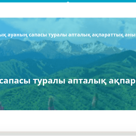
ық ауаның сапасы туралы апталық ақпараттық ан
сапасы туралы апталық ақпа