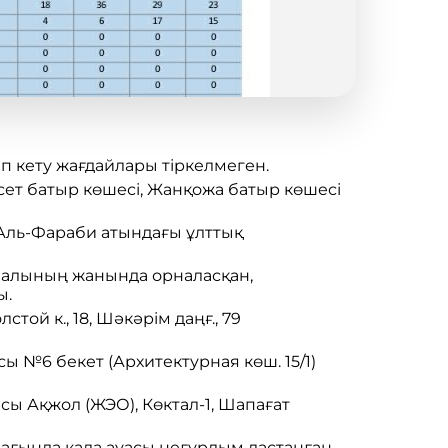
п кету жағдайлары тіркелмеген.
Есет батыр көшесі, Жанқожа батыр көшесі
ы Аль-Фараби атындағы ұлттық
илиалының жанында орналасқан,
ы.
той к., 18, Шәкәрім даңғ., 79
сы №6 бекет (Архитектурная көш. 15/1)
асы Ақжол (ЖЭО), Көктал-1, Шапағат
мағында қала ауасы неғұрлым ластанған.