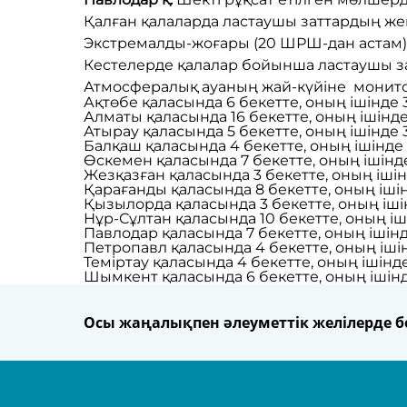
Қалған қалаларда ластаушы заттардың же
Экстремалды-жоғары (20 ШРШ-дан астам) 
Кестелерде қалалар бойынша ластаушы за
Атмосфералық ауаның жай-күйіне монито
Ақтөбе қаласында 6 бекетте, оның ішінде 
Алматы қаласында 16 бекетте, оның ішінде
Атырау қаласында 5 бекетте, оның ішінде 
Балқаш қаласында 4 бекетте, оның ішінде 
Өскемен қаласында 7 бекетте, оның ішінде
Жезқазған қаласында 3 бекетте, оның ішін
Қарағанды қаласында 8 бекетте, оның ішін
Қызылорда қаласында 3 бекетте, оның ішін
Нұр-Сұлтан қаласында 10 бекетте, оның іш
Павлодар қаласында 7 бекетте, оның ішінд
Петропавл қаласында 4 бекетте, оның ішін
Теміртау қаласында 4 бекетте, оның ішінде
Шымкент қаласында 6 бекетте, оның ішінде
Осы жаңалықпен әлеуметтік желілерде бө