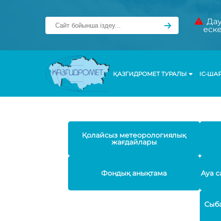
Дау
еск
ҚАЗГИДРОМЕТ ТУРАЛЫ
ІС-ША
Қолайсыз метеорологиялық
жағдайлары
Фондық анықтама
Ауа с
Сыба