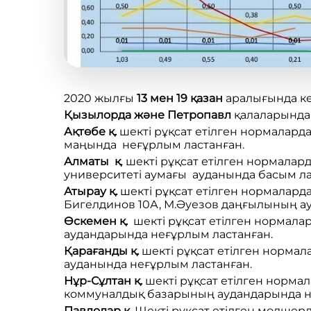
2020 жылғы
13 мен 19
қазан
аралығында кел
Қызылорда
және
Петропавл
қалаларында 
Ақтөбе қ.
шекті рұқсат етілген нормаларда
маңында неғұрлым ластанған.
Алматы қ
. шекті рұқсат етілген нормалар
университеті аумағы ауданында басым ла
Атырау қ.
шекті рұқсат етілген нормалард
Бигелдинов 10А, М.Әуезов даңғылының ауд
Өскемен қ.
шекті рұқсат етілген нормалард
аудандарында неғұрлым ластанған.
Қарағанды қ.
шекті рұқсат етілген нормала
ауданында неғұрлым ластанған.
Нұр-Сұлтан қ.
шекті рұқсат етілген нормал
коммуналдық базарының аудандарында н
Павлодар қ.
Шекті рұқсат етілген мөлшерд