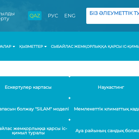
БІЗ ӘЛЕУМЕТТІК ТУ
ылды
QAZ
РУС
ENG
ерту
РАЛАР
ҚЫЗМЕТТЕР
СЫБАЙЛАС ЖЕМҚОРЛЫҚҚА ҚАРСЫ ІС-ҚИМ
Ескертулер картасы
Наукастинг
апасын болжау "SILAM" моделі
Мемлекеттік климаттық кад
йлас жемқорлыққа қарсы іс-
Ауа райының сандық болж
қимыл туралы