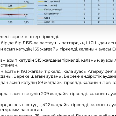
есі көрсеткіштер тіркелді:
бір де бір ЛББ-да ластаушы заттардың ШРШ-дан асы
н асып кетудің 155 жағдайы тіркелді, қаланың ауасы 
дан асып кетудің 515 жағдайы тіркелді, қаланың ауас
станған.
ан асатын 193 жағдай тіркелді, қала ауасы Атырау ф
аны, Береке шағын ауданы, Береке өндірістік аудан
ан асып кетудің 59 жағдайы тіркелді, қаланың Лев Толс
рдан асып кетудің 209 жағдайы тіркелді, қаланың ауа
ардан асып кетудің 422 жағдайы тіркелді, қаланың ау
еғұрлым ластанған.
ен асып кеткен 75 жағдай тіркелді, Ломов көшесі) ау