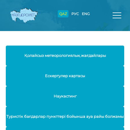
QAZ
РУС
ENG
Қолайсыз метеорологиялық жағдайлары
Ескертулер картасы
Наукастинг
Туристік бағдарлар пункттері бойынша ауа райы болжамы