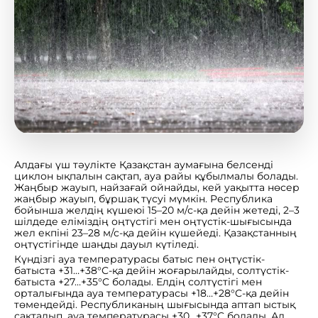
Алдағы үш тәулікте Қазақстан аумағына белсенді
циклон ықпалын сақтап, ауа райы құбылмалы болады.
Жаңбыр жауып, найзағай ойнайды, кей уақытта нөсер
жаңбыр жауып, бұршақ түсуі мүмкін. Республика
бойынша желдің күшеюі 15–20 м/с-қа дейін жетеді, 2–3
шілдеде еліміздің оңтүстігі мен оңтүстік-шығысында
жел екпіні 23–28 м/с-қа дейін күшейеді. Қазақстанның
оңтүстігінде шаңды дауыл күтіледі.
Күндізгі ауа температурасы батыс пен оңтүстік-
батыста +31…+38°C-қа дейін жоғарылайды, солтүстік-
батыста +27…+35°C болады. Елдің солтүстігі мен
орталығында ауа температурасы +18…+28°C-қа дейін
төмендейді. Республиканың шығысында аптап ыстық
сақталып, ауа температурасы +30…+37°C болады. Ал