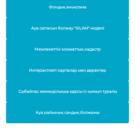
Фондық анықтама
Ауа сапасын болжау "SILAM" моделі
Мемлекеттік климаттық кадастр
Интерактивті карталар мен деректер
Сыбайлас жемқорлыққа қарсы іс-қимыл туралы
Ауа райының сандық болжамы