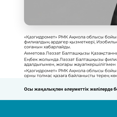
«Қазгидромет» РМК Ақмола облысы бойын
филиалдың ардагер қызметкері, Изобиль
озғанын хабарлайды.
Ахметова Ләззат Балташқызы Қазақстанны
Еңбек жолында Ләззат Балташқызы филиал
адалдығымен, жоғары жауапкершілігімен ж
«Қазгидромет» РМК Ақмола облысы бойы
орны толмас қазаға байланысты терең көң
Осы жаңалықпен әлеуметтік желілерде бө