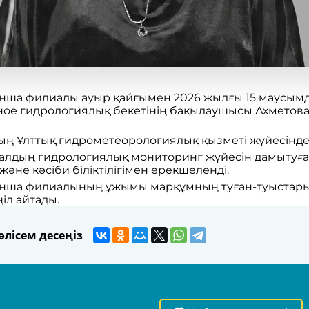
ша филиалы ауыр қайғымен 2026 жылғы 15 маусымда 
ное гидрологиялық бекетінің бақылаушысы Ахметов
ң Ұлттық гидрометеорологиялық қызметі жүйесінде 2
дың гидрологиялық мониторинг жүйесін дамытуға б
әне кәсіби біліктілігімен ерекшеленді.
нша филиалының ұжымы марқұмның туған-туыстары 
іл айтады.
лісем десеңіз