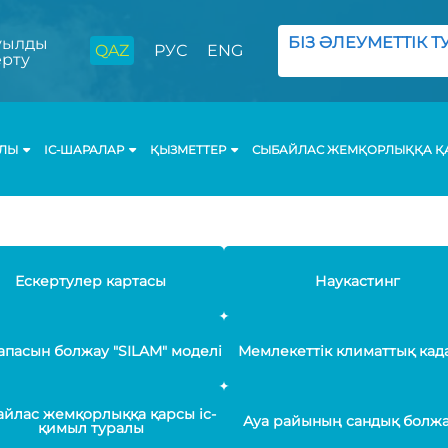
БІЗ ӘЛЕУМЕТТІК ТУ
ылды
QAZ
РУС
ENG
ерту
АЛЫ
ІС-ШАРАЛАР
ҚЫЗМЕТТЕР
СЫБАЙЛАС ЖЕМҚОРЛЫҚҚА ҚА
Ескертулер картасы
Наукастинг
апасын болжау "SILAM" моделі
Мемлекеттік климаттық кад
йлас жемқорлыққа қарсы іс-
Ауа райының сандық болж
қимыл туралы