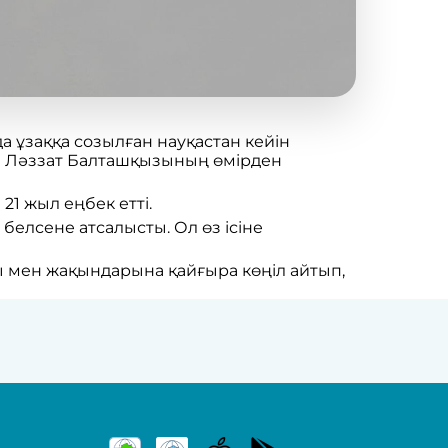
ұзаққа созылған науқастан кейін
а Ләззат Балташқызының өмірден
1 жыл еңбек етті.
елсене атсалысты. Ол өз ісіне
мен жақындарына қайғыра көңіл айтып,