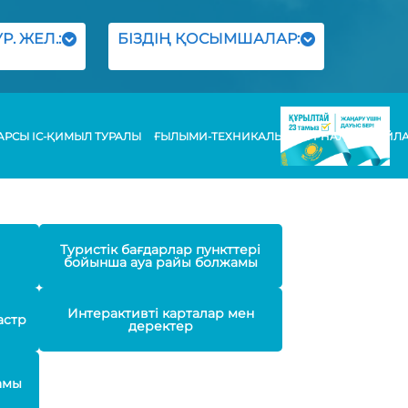
Р. ЖЕЛ.:
БІЗДІҢ ҚОСЫМШАЛАР:
РСЫ ІС-ҚИМЫЛ ТУРАЛЫ
ҒЫЛЫМИ-ТЕХНИКАЛЫҚ ЖУРНАЛЫ
БАЙЛ
Туристік бағдарлар пункттері
бойынша ауа райы болжамы
Интерактивті карталар мен
астр
деректер
амы