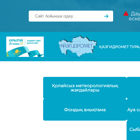
Дау
еск
ҚАЗГИДРОМЕТ ТУР
Қолайсыз метеорологиялық
жағдайлары
Фондық анықтама
Ауа с
Сыба