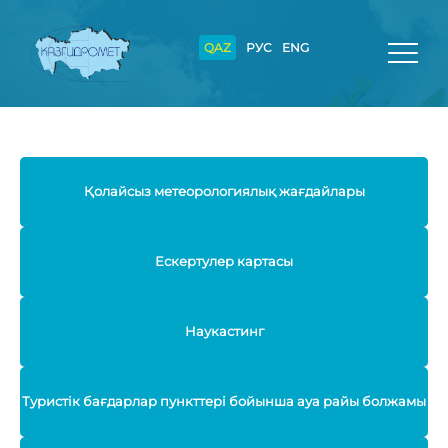
QAZ
РУС
ENG
Қолайсыз метеорологиялық жағдайлары
Ескертулер картасы
Наукастинг
Туристік бағдарлар пункттері бойынша ауа райы болжамы