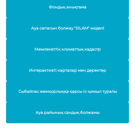
Фондық анықтама
Ауа сапасын болжау "SILAM" моделі
Мемлекеттік климаттық кадастр
Интерактивті карталар мен деректер
Сыбайлас жемқорлыққа қарсы іс-қимыл туралы
Ауа райының сандық болжамы