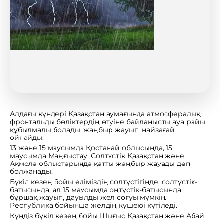
Алдағы күндері Қазақстан аумағында атмосфералық
фронтальды бөліктердің өтуіне байланысты ауа райы
құбылмалы болады, жаңбыр жауып, найзағай
ойнайды.
13 және 15 маусымда Қостанай облысында, 15
маусымда Маңғыстау, Солтүстік Қазақстан және
Ақмола облыстарында қатты жаңбыр жауады деп
болжанады.
Бүкіл кезең бойы еліміздің солтүстігінде, солтүстік-
батысында, ал 15 маусымда оңтүстік-батысында
бұршақ жауып, дауылды жел соғуы мүмкін.
Республика бойынша желдің күшеюі күтіледі.
Күндіз бүкіл кезең бойы Шығыс Қазақстан және Абай