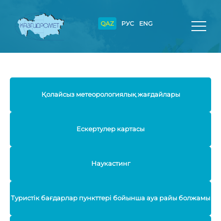
QAZ
РУС
ENG
Қолайсыз метеорологиялық жағдайлары
Ескертулер картасы
Наукастинг
Туристік бағдарлар пункттері бойынша ауа райы болжамы