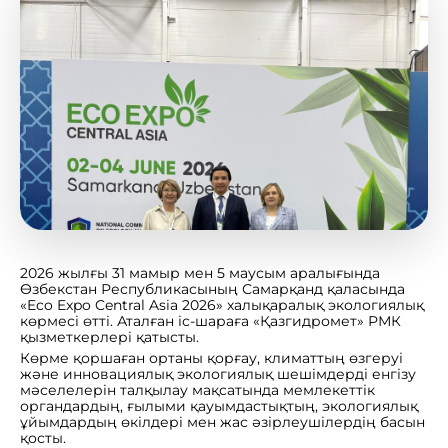
2026 жылғы 31 мамыр мен 5 маусым аралығында
Өзбекстан Республикасының Самарқанд қаласында
«Eco Expo Central Asia 2026» халықаралық экологиялық
көрмесі өтті. Аталған іс-шараға «Қазгидромет» РМК
қызметкерлері қатысты.
Көрме қоршаған ортаны қорғау, климаттың өзгеруі
және инновациялық экологиялық шешімдерді енгізу
мәселелерін талқылау мақсатында мемлекеттік
органдардың, ғылыми қауымдастықтың, экологиялық
ұйымдардың өкілдері мен жас әзірлеушілердің басын
қосты.