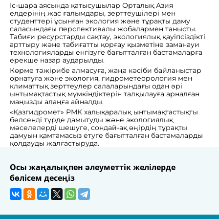
Іс-шара аясында қатысушылар Орталық Азия
елдерінің жас ғалымдары, зерттеушілері мен
студенттері ұсынған экология және тұрақты даму
саласындағы перспективалы жобалармен танысты.
Табиғи ресурстарды сақтау, экологиялық қауіпсіздікті
арттыру және табиғатты қорғау қызметіне заманауи
технологияларды енгізуге бағытталған бастамаларға
ерекше назар аударылды.
Көрме тәжірибе алмасуға, жаңа кәсіби байланыстар
орнатуға және экология, гидрометеорология мен
климаттық зерттеулер салаларындағы одан әрі
ынтымақтастық мүмкіндіктерін талқылауға арналған
маңызды алаңға айналды.
«Қазгидромет» РМК халықаралық ынтымақтастықты
белсенді түрде дамытуды және экологиялық
мәселелерді шешуге, сондай-ақ өңірдің тұрақты
дамуын қамтамасыз етуге бағытталған бастамаларды
қолдауды жалғастыруда.
Осы жаңалықпен әлеуметтік желілерде
бөлісем десеңіз