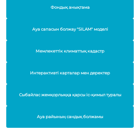
Фондық анықтама
Ауа сапасын болжау "SILAM" моделі
Мемлекеттік климаттық кадастр
Интерактивті карталар мен деректер
Сыбайлас жемқорлыққа қарсы іс-қимыл туралы
Ауа райының сандық болжамы