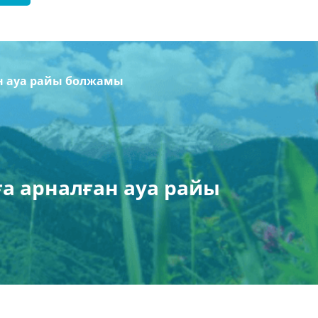
н ауа райы болжамы
а арналған ауа райы