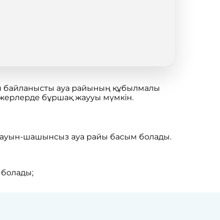
ан байланысты ауа райының құбылмалы
 жерлерде бұршақ жаууы мүмкін.
 жауын-шашынсыз ауа райы басым болады.
 болады;