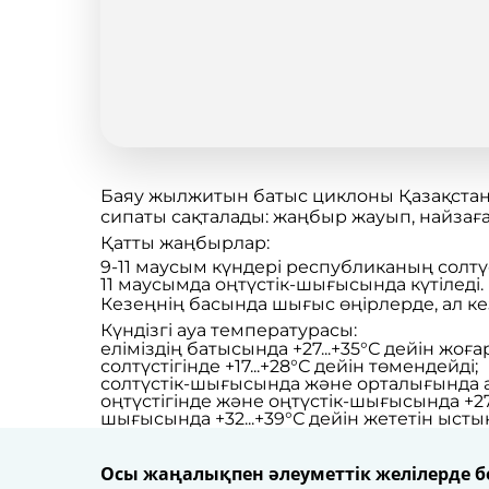
Баяу жылжитын батыс циклоны Қазақстан
сипаты сақталады: жаңбыр жауып, найзаға
Қатты жаңбырлар:
9-11 маусым күндері республиканың солтүс
11 маусымда оңтүстік-шығысында күтіледі.
Кезеңнің басында шығыс өңірлерде, ал к
Күндізгі ауа температурасы:
еліміздің батысында +27...+35°С дейін жоғ
солтүстігінде +17...+28°С дейін төмендейді;
солтүстік-шығысында және орталығында ап
оңтүстігінде және оңтүстік-шығысында +27
шығысында +32...+39°С дейін жететін ысты
Осы жаңалықпен әлеуметтік желілерде бө