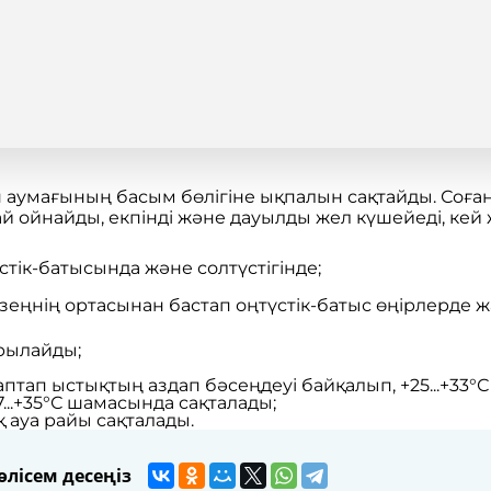
 аумағының басым бөлігіне ықпалын сақтайды. Соғ
й ойнайды, екпінді және дауылды жел күшейеді, кей
тік-батысында және солтүстігінде;
езеңнің ортасынан бастап оңтүстік-батыс өңірлерде
арылайды;
тап ыстықтың аздап бәсеңдеуі байқалып, +25...+33°С
...+35°С шамасында сақталады;
қ ауа райы сақталады.
лісем десеңіз