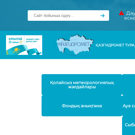
Дау
еск
ҚАЗГИДРОМЕТ ТУР
Қолайсыз метеорологиялық
жағдайлары
Фондық анықтама
Ауа с
Сыба