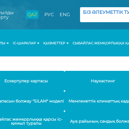
БІЗ ӘЛЕУМЕТТІК ТУ
ылды
QAZ
РУС
ENG
ерту
АЛЫ
ІС-ШАРАЛАР
ҚЫЗМЕТТЕР
СЫБАЙЛАС ЖЕМҚОРЛЫҚҚА ҚА
Ескертулер картасы
Наукастинг
апасын болжау "SILAM" моделі
Мемлекеттік климаттық кад
йлас жемқорлыққа қарсы іс-
Ауа райының сандық болж
қимыл туралы