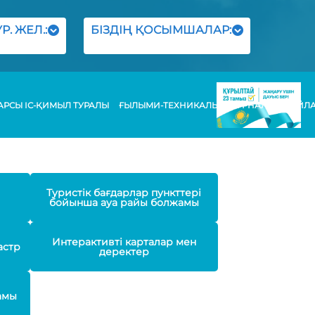
Р. ЖЕЛ.:
БІЗДІҢ ҚОСЫМШАЛАР:
РСЫ ІС-ҚИМЫЛ ТУРАЛЫ
ҒЫЛЫМИ-ТЕХНИКАЛЫҚ ЖУРНАЛЫ
БАЙЛ
Туристік бағдарлар пункттері
бойынша ауа райы болжамы
Интерактивті карталар мен
астр
деректер
амы