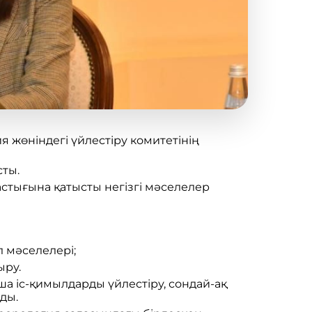
жөніндегі үйлестіру комитетінің
сты.
тығына қатысты негізгі мәселелер
 мәселелері;
ыру.
а іс-қимылдарды үйлестіру, сондай-ақ
ды.