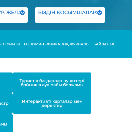
Р. ЖЕЛ.:
БІЗДІҢ ҚОСЫМШАЛАР:
ЫЛ ТУРАЛЫ
ҒЫЛЫМИ-ТЕХНИКАЛЫҚ ЖУРНАЛЫ
БАЙЛАНЫС
Туристік бағдарлар пункттері
бойынша ауа райы болжамы
Интерактивті карталар мен
астр
деректер
амы