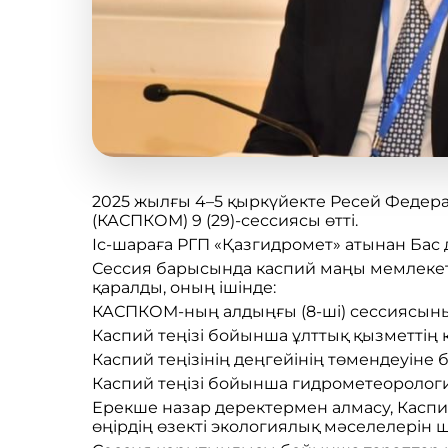
2025 жылғы 4–5 қыркүйекте Ресей Федера
(КАСПКОМ) 9 (29)-сессиясы өтті.
Іс-шараға РГП «Қазгидромет» атынан Бас
Сессия барысында каспий маңы мемлекет
қаралды, оның ішінде:
КАСПКОМ-ның алдыңғы (8-ші) сессиясын
Каспий теңізі бойынша ұлттық қызметтің 
Каспий теңізінің деңгейінің төмендеуін
Каспий теңізі бойынша гидрометеорология
Ерекше назар деректермен алмасу, Каспий
өңірдің өзекті экологиялық мәселелерін