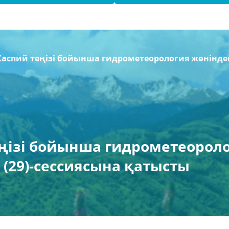
аспий теңізі бойынша гидрометеорология жөніндегі 
ңізі бойынша гидрометеороло
 (29)-сессиясына қатысты