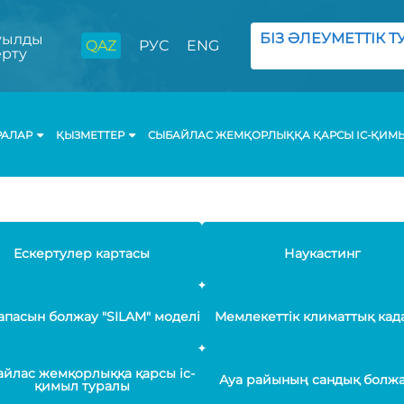
БІЗ ӘЛЕУМЕТТІК ТУ
ылды
QAZ
РУС
ENG
ерту
РАЛАР
ҚЫЗМЕТТЕР
СЫБАЙЛАС ЖЕМҚОРЛЫҚҚА ҚАРСЫ ІС-ҚИМ
Ескертулер картасы
Наукастинг
апасын болжау "SILAM" моделі
Мемлекеттік климаттық кад
йлас жемқорлыққа қарсы іс-
Ауа райының сандық болж
қимыл туралы