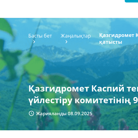
Қазгидромет К
Басты бет
Жаңалықтар
қатысты
Қазгидромет Каспий те
үйлестіру комитетінің 9
Жарияланды 08.09.2025