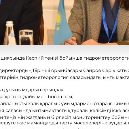
циясында Каспий теңізі бойынша гидрометеорология 
 директордың бірінші орынбасары Саиров Серік қаты
терінің гидрометеорология саласындағы ынтымақтас
ың ұсынымдарын орындау;
қазіргі жағдайы мен болашағы;
е байланысты халықаралық ұйымдармен өзара іс-қимыл
 саласында ынтымақтастық туралы келісімді іске ас
 теңізінің жағдайын бірлесіп мониторингтеу бойынш
 шешуге жас мамандарды тарту мәселелеріне аударыл