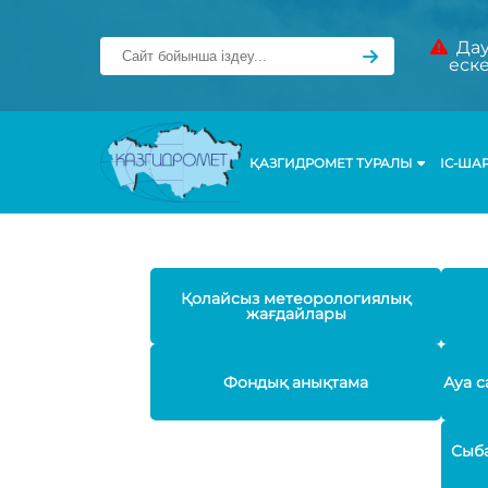
Дау
еск
ҚАЗГИДРОМЕТ ТУРАЛЫ
ІС-ША
Қолайсыз метеорологиялық
жағдайлары
Фондық анықтама
Ауа с
Сыба