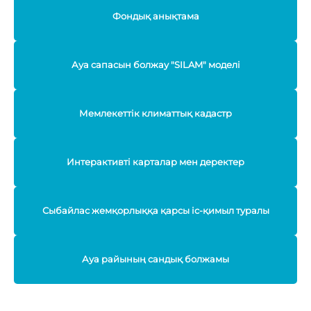
Фондық анықтама
Ауа сапасын болжау "SILAM" моделі
Мемлекеттік климаттық кадастр
Интерактивті карталар мен деректер
Сыбайлас жемқорлыққа қарсы іс-қимыл туралы
Ауа райының сандық болжамы