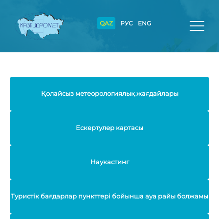
QAZ
РУС
ENG
Қолайсыз метеорологиялық жағдайлары
Ескертулер картасы
Наукастинг
Туристік бағдарлар пункттері бойынша ауа райы болжамы