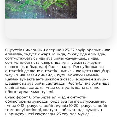
Оңтүстік циклонның әсерінен 25-27 сәуір аралығында
еліміздің оңтүстік жартысында, 25 сәуірде еліміздің
солтүстік-батысында ауа райы жауын-шашынды,
солтүстік-батыста қиырында түнгі уақытта жауын-
шашын (жаңбыр, қар) болжанады. Республиканың
оңтүстігінде және оңтүстік-шығысында қатты жаңбыр
жауып, найзағай ойнайды, бұршақ жаууы мүмкін.
Қалған аумақта антициклон жотасы әсерінен жауын-
шашынсыз ауа райы сақталады. Республика бойынша
екпінді жел соғады, түнде солтүстік және шығыс
облыстарда тұман түседі.
Суық фронт бірте-бірте еліміздің оңтүстік
облыстарына ауысады, онда ауа температурасының
түнде 0-12 градусқа дейін, күндіз 10-20 градусқа дейін
төмендеуі күтіледі, солтүстік облыстарда суықтың
шарықтау шегі сақталады. 25 сәуірде мұнда