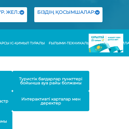
Р. ЖЕЛ.:
БІЗДІҢ ҚОСЫМШАЛАР:
РСЫ ІС-ҚИМЫЛ ТУРАЛЫ
ҒЫЛЫМИ-ТЕХНИКАЛЫҚ ЖУРНАЛЫ
БАЙЛ
Туристік бағдарлар пункттері
бойынша ауа райы болжамы
Интерактивті карталар мен
астр
деректер
амы