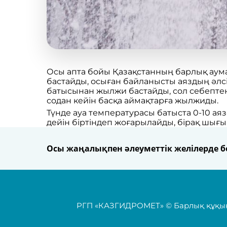
Осы апта бойы Қазақстанның барлық аум
бастайды, осыған байланысты аяздың әлсі
батысынан жылжи бастайды, сол себептен
содан кейін басқа аймақтарға жылжиды.
Түнде ауа температурасы батыста 0-10 аязға
дейін біртіндеп жоғарылайды, бірақ шығыст
Осы жаңалықпен әлеуметтік желілерде бө
РГП «КАЗГИДРОМЕТ» © Барлық құқық