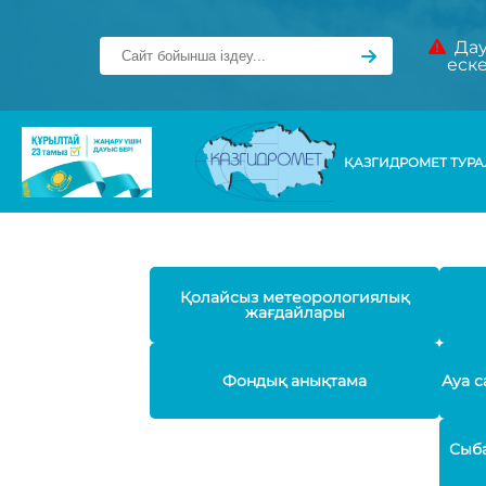
Дау
еск
ҚАЗГИДРОМЕТ ТУР
Қолайсыз метеорологиялық
жағдайлары
Фондық анықтама
Ауа с
Сыба