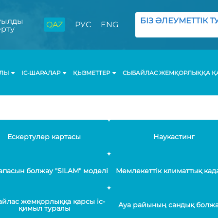
БІЗ ӘЛЕУМЕТТІК ТУ
ылды
QAZ
РУС
ENG
ерту
АЛЫ
ІС-ШАРАЛАР
ҚЫЗМЕТТЕР
СЫБАЙЛАС ЖЕМҚОРЛЫҚҚА ҚА
Ескертулер картасы
Наукастинг
апасын болжау "SILAM" моделі
Мемлекеттік климаттық кад
йлас жемқорлыққа қарсы іс-
Ауа райының сандық болж
қимыл туралы