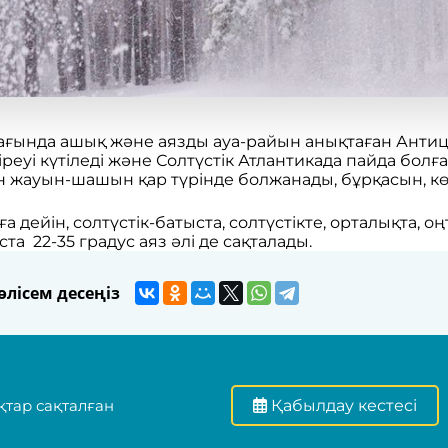
ағында ашық және аязды ауа-райын анықтаған Антиц
реуі күтіледі және Солтүстік Атлантикада пайда бо
 жауын-шашын қар түрінде болжанады, бұрқасын, көкт
 дейін, солтүстік-батыста, солтүстікте, орталықта, оң
а 22-35 градус аяз әлі де сақталады.
лісем десеңіз
тар сақталған
Қабылдау кестесі