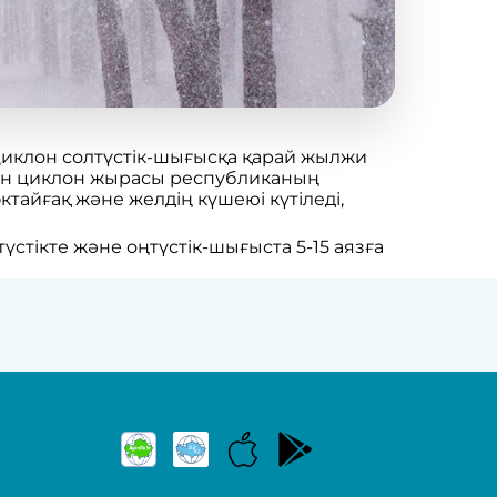
иклон солтүстік-шығысқа қарай жылжи
лған циклон жырасы республиканың
айғақ және желдің күшеюі күтіледі,
түстікте және оңтүстік-шығыста 5-15 аязға